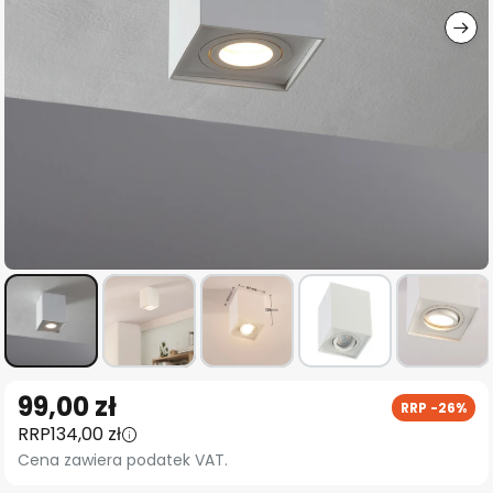
Przejdź
99,00 zł
RRP -26%
na
RRP
134,00 zł
początek
Cena zawiera podatek VAT.
galerii