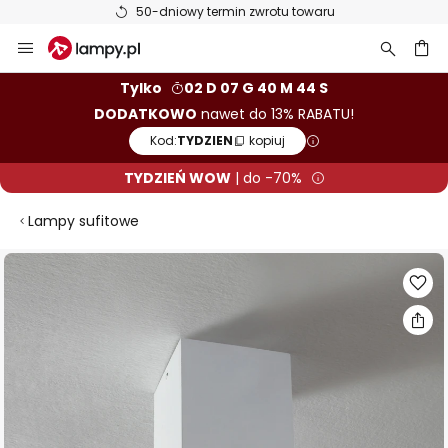
50-dniowy termin zwrotu towaru
Przejdź
do
treści
aj
Tylko
02 D 07 G 40 M 43 S
DODATKOWO
nawet do 13% RABATU!
Kod:
TYDZIEN
kopiuj
TYDZIEŃ WOW
| do -70%
Lampy sufitowe
Przejdź
na
koniec
galerii