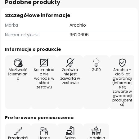
Podobne produkty
Szczegółowe informacje
Marka
Arcchio
Numer artykułu:
9620696
Informacje o produkcie
Możliwość
Ściemniac
Żarówka
GU10
Arcchio –
ściemniani
z nie
nie jest
do 5 lat
a
wchodzi w
zawarta w
gwarancji
skład
zestawie
(informacj
zestawu
e są
zawarte w
gwarancji
producent
a)
Preferowane pomieszczenia
Przedpokój
Home
Salon
Jadalnia