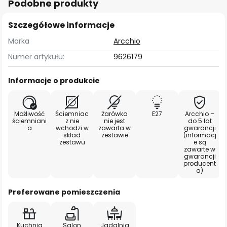
Podobne produkty
Szczegółowe informacje
Marka
Arcchio
Numer artykułu:
9626179
Informacje o produkcie
Możliwość
Ściemniac
Żarówka
E27
Arcchio –
ściemniani
z nie
nie jest
do 5 lat
a
wchodzi w
zawarta w
gwarancji
skład
zestawie
(informacj
zestawu
e są
zawarte w
gwarancji
producent
a)
Preferowane pomieszczenia
Kuchnia
Salon
Jadalnia