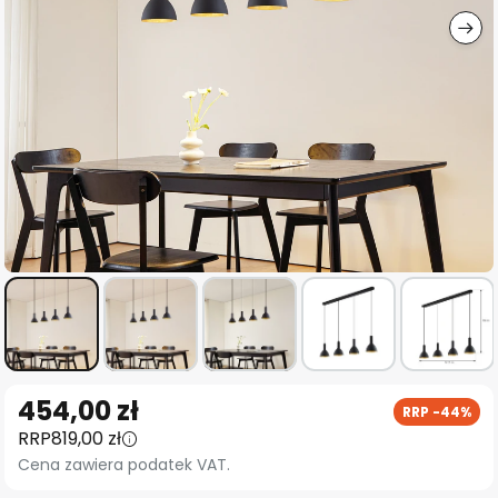
Przejdź
454,00 zł
RRP -44%
na
RRP
819,00 zł
początek
Cena zawiera podatek VAT.
galerii