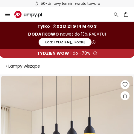
50-dniowy termin zwrotu towaru
Przejdź
do
treści
aj
Tylko
02 D 21 G 14 M 39 S
DODATKOWO
nawet do 13% RABATU!
Kod:
TYDZIEN
kopiuj
TYDZIEŃ WOW
| do -70%
Lampy wiszące
Przejdź
na
koniec
galerii