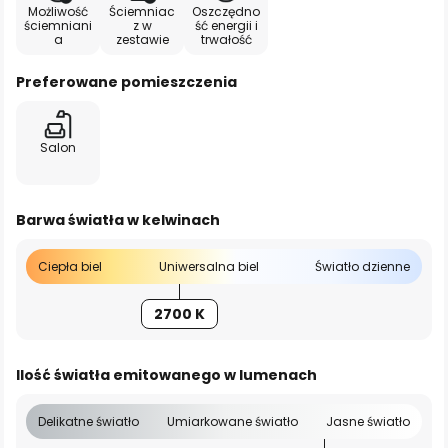
Możliwość
Ściemniac
Oszczędno
ściemniani
z w
ść energii i
a
zestawie
trwałość
Preferowane pomieszczenia
Salon
Barwa światła w kelwinach
Ciepła biel
Uniwersalna biel
Światło dzienne
2700 K
Ilość światła emitowanego w lumenach
Delikatne światło
Umiarkowane światło
Jasne światło