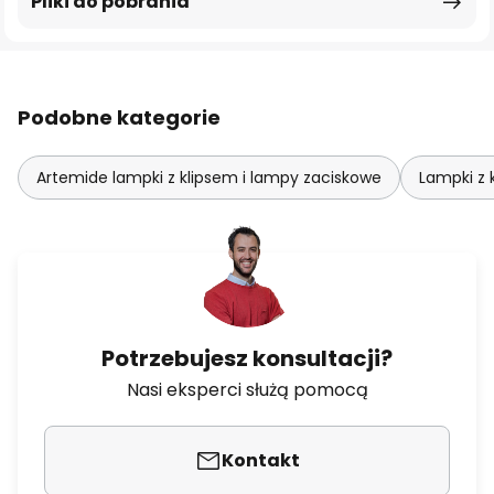
Pliki do pobrania
Podobne kategorie
Artemide lampki z klipsem i lampy zaciskowe
Lampki z 
Potrzebujesz konsultacji?
Nasi eksperci służą pomocą
Kontakt