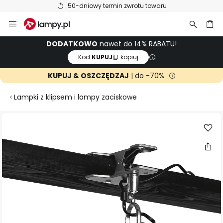
50-dniowy termin zwrotu towaru
Przejdź
do
treści
aj
DODATKOWO
nawet do 14% RABATU!
Kod:
KUPUJ
kopiuj
KUPUJ & OSZCZĘDZAJ
| do -70%
Lampki z klipsem i lampy zaciskowe
Przejdź
na
koniec
galerii