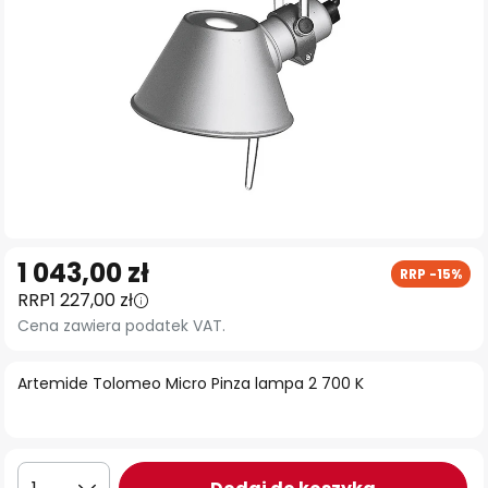
Przejdź
1 043,00 zł
RRP -15%
na
RRP
1 227,00 zł
początek
Cena zawiera podatek VAT.
galerii
Artemide Tolomeo Micro Pinza lampa 2 700 K