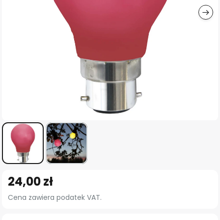
Przejdź
24,00 zł
na
początek
Cena zawiera podatek VAT.
galerii