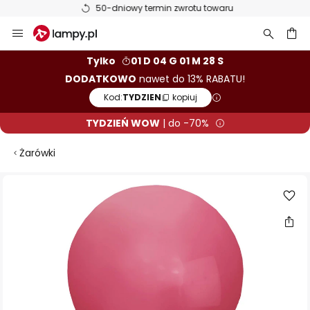
50-dniowy termin zwrotu towaru
Przejdź
do
treści
aj
Tylko
01 D 04 G 01 M 28 S
DODATKOWO
nawet do 13% RABATU!
Kod:
TYDZIEN
kopiuj
TYDZIEŃ WOW
| do -70%
Żarówki
Przejdź
na
koniec
galerii