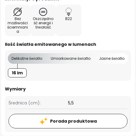
Bez
Oszczędno
B22
możliwości
ść energii i
ściemniani
trwałość
a
Ilość światła emitowanego w lumenach
Delikatne światło
Umiarkowane światło
Jasne światło
16 lm
Wymiary
Średnica (cm):
5,5
Porada produktowa