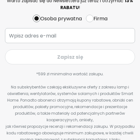
Warto zapisać się do Newslettera już teraz i otrzymać
13%
RABATU
!
Osoba prywatna
Firma
Zapisz się
*599 zł minimalna wartość zakupu.
Na subskrybentów czekają ekskluzywne oferty z zakresu lamp i
oświetlenia, wentylatorów, systemów solarnych i produktów Smart
Home. Ponadto abonenci otrzymają kupony rabatowe, obniżki cen
produktów, pakiety promocyjne, rekomendacje i prezentacje
produktów, a także materiały od potencjalnych partnerów
kooperacyjnych, ankiety,
jak również propozycje recenzji i rekomendacji zakupu. W przypadku
kodu rabatowego obowiązuje minimum zakupowe, w każdej chwili
można zrezygnować z subskrypcji korzystając z linku