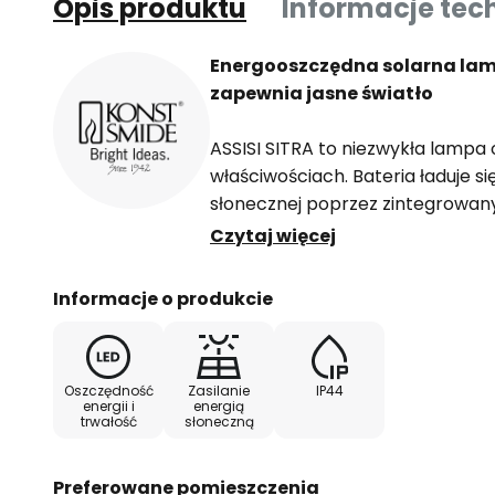
Opis produktu
Informacje tec
Energooszczędna solarna lamp
zapewnia jasne światło
ASSISI SITRA to niezwykła lampa 
właściwościach. Bateria ładuje się
słonecznej poprzez zintegrowany
Wieczorem żarówka High Power 
Czytaj więcej
światło sprzyjające relaksowi 
się i wyłącza samodzielnie za po
Informacje o produkcie
Wymagane są trzy akumulatory A
Akumulatory nie są zawarte w ze
Oszczędność
Zasilanie
IP44
energii i
energią
trwałość
słoneczną
Preferowane pomieszczenia