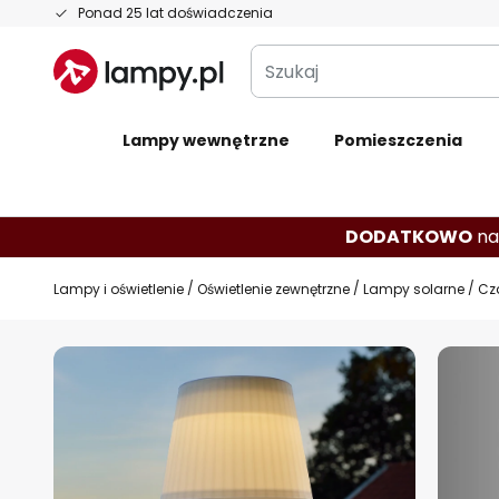
Przejdź
Ponad 25 lat doświadczenia
do
Szukaj
treści
Lampy wewnętrzne
Pomieszczenia
DODATKOWO
na
Lampy i oświetlenie
Oświetlenie zewnętrzne
Lampy solarne
Cz
Przejdź
na
koniec
galerii