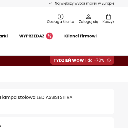
Największy wybór marek w Europie
Obsługa klienta
Zaloguj się
Koszyk
arki
WYPRZEDAŻ
Klienci firmowi
TYDZIEŃ WOW
| do -70%
 lampa stołowa LED ASSISI SITRA
ł