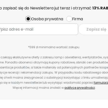
 zapisać się do Newslettera już teraz i otrzymać
13% RA
Osoba prywatna
Firma
Zapisz się
*599 zł minimalna wartość zakupu.
zekają ekskluzywne oferty z zakresu lamp i oświetlenia, wentylatorów, s
e. Ponadto abonenci otrzymają kupony rabatowe, obniżki cen produktów,
zentacje produktów, a także materiały od potencjalnych partnerów koope
ozycje recenzji i rekomendacji zakupu. W przypadku kodu rabatowego o
ej chwili można zrezygnować z subskrypcji korzystając z linku umożliwiaj
o się w każdym newsletterze lub wysyłając wiadomość poprzez
formularz
Więcej informacji można znaleźć w
polityce prywatności
.