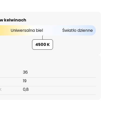
 w kelwinach
Uniwersalna biel
Światło dzienne
4500 K
36
19
:
0,8