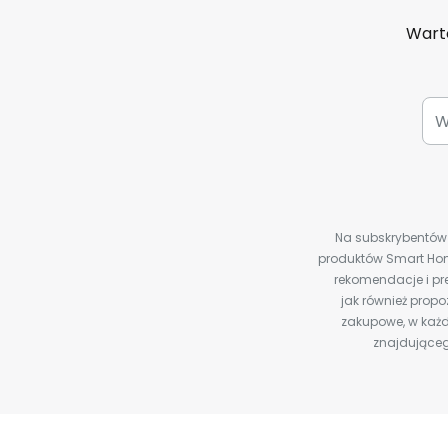
Warto
Na subskrybentów c
produktów Smart Hom
rekomendacje i pre
jak również prop
zakupowe, w każd
znajdująceg