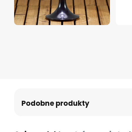
Przejdź
na
początek
galerii
Podobne produkty