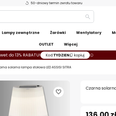
50-dniowy termin zwrotu towaru
Szukaj
Lampy zewnętrzne
Żarówki
Wentylatory
M
OUTLET
Więcej
wet do 13% RABATU!
Kod:
TYDZIEN
kopiuj
arna solarna lampa stołowa LED ASSISI SITRA
Czarna solarna
136,00 z