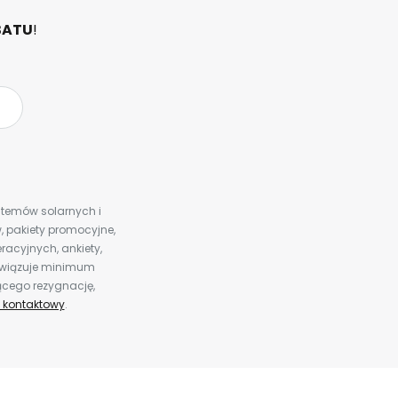
BATU
!
ystemów solarnych i
 pakiety promocyjne,
racyjnych, ankiety,
bowiązuje minimum
ącego rezygnację,
 kontaktowy
.