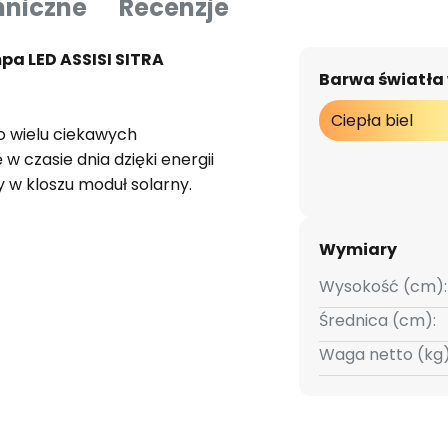
hniczne
Recenzje
a LED ASSISI SITRA
Barwa światła
Ciepła biel
o wielu ciekawych
 w czasie dnia dzięki energii
 w kloszu moduł solarny.
LED emituje wystarczające
pod gołym niebem. Lampa włącza
Wymiary
mocą czujnika zmierzchu.
AA (600 mA/h, 1,2V, Ni-MH).
Wysokość (cm):
stawie.
Średnica (cm):
Waga netto (kg)