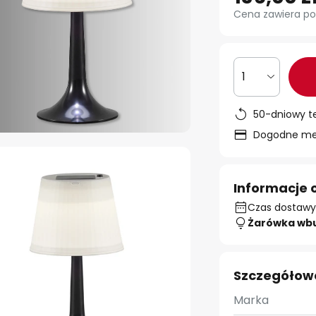
Cena zawiera po
1
50-dniowy t
Dogodne met
Informacje 
Czas dostawy:
Żarówka wb
Szczegółow
Marka