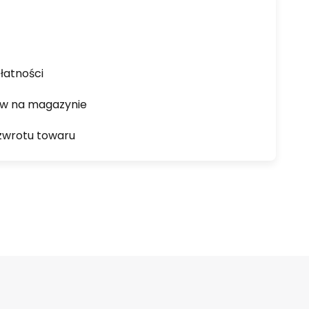
łatności
ów na magazynie
zwrotu towaru