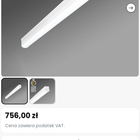
Przejdź
756,00 zł
na
początek
Cena zawiera podatek VAT.
galerii