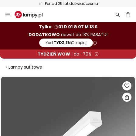
Ponad 25 lat doświadczenia
Przejdź
do
treści
aj
Tylko
01 D 01 G 07 M 12 S
DODATKOWO
nawet do 13% RABATU!
Kod:
TYDZIEN
kopiuj
TYDZIEŃ WOW
| do -70%
Lampy sufitowe
Przejdź
na
koniec
galerii