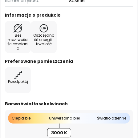
Numer artykułu:
8035116
Informacje o produkcie
Bez
Oszczędno
możliwości
ść energii i
ściemniani
trwałość
a
Preferowane pomieszczenia
Przedpokój
Barwa światła w kelwinach
Ciepła biel
Uniwersalna biel
Światło dzienne
3000 K