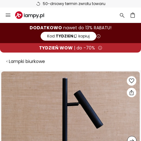
50-dniowy termin zwrotu towaru
Przejdź
do
treści
aj
DODATKOWO
nawet do 13% RABATU!
Kod:
TYDZIEN
kopiuj
TYDZIEŃ WOW
| do -70%
Lampki biurkowe
Przejdź
na
koniec
galerii