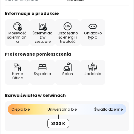
Informacje o produkcie
Możliwość
Ściemniac
Oszczędno
Gniazdko
ściemniani
z w
ść energii i
typ C
a
zestawie
trwałość
Preferowane pomieszczenia
Home
Sypialnia
Salon
Jadalnia
Office
Barwa światła w kelwinach
Ciepła biel
Uniwersalna biel
Światło dzienne
3100 K