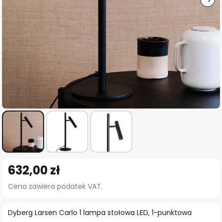
Przejdź
632,00 zł
na
początek
Cena zawiera podatek VAT.
galerii
Dyberg Larsen Carlo 1 lampa stołowa LED, 1-punktowa