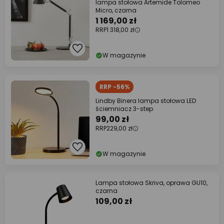
lampa stołowa Artemide Tolomeo
Micro, czarna
1 169,00 zł
RRP
1 318,00 zł
W magazynie
RRP -56%
Lindby Binera lampa stołowa LED
ściemniacz 3-step
99,00 zł
RRP
229,00 zł
W magazynie
Lampa stołowa Skriva, oprawa GU10,
czarna
109,00 zł