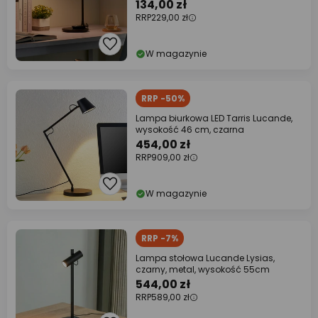
134,00 zł
RRP
229,00 zł
W magazynie
RRP -50%
Lampa biurkowa LED Tarris Lucande,
wysokość 46 cm, czarna
454,00 zł
RRP
909,00 zł
W magazynie
RRP -7%
Lampa stołowa Lucande Lysias,
czarny, metal, wysokość 55cm
544,00 zł
RRP
589,00 zł