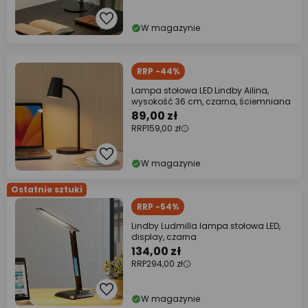
W magazynie
RRP -44%
Lampa stołowa LED Lindby Ailina,
wysokość 36 cm, czarna, ściemniana
89,00 zł
RRP
159,00 zł
W magazynie
Ostatnie sztuki
RRP -54%
Lindby Ludmilla lampa stołowa LED,
display, czarna
134,00 zł
RRP
294,00 zł
W magazynie