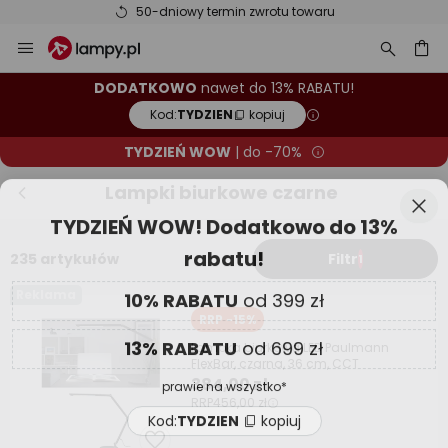
50-dniowy termin zwrotu towaru
Przejdź
Zam
TYDZIEŃ WOW! Dodatkowo do 13%
do
rabatu!
treści
aj
DODATKOWO
nawet do 13% RABATU!
Kod:
TYDZIEN
kopiuj
10% RABATU
od 399 zł
TYDZIEŃ WOW
| do -70%
13% RABATU
od 699 zł
Lampki biurkowe czarne
prawie na wszystko*
Kod:
TYDZIEN
kopiuj
235 artykułów
Filtr
1
Kup teraz
Reklama
RRP -15%
* producenci wykluczeni z promocji
Lampka biurkowa LED Paulmann
FlexBar, czarna, 36 cm, CCT
384,00 zł
RRP
456,00 zł