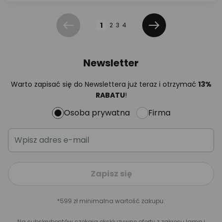
Strona
1
2
3
4
Poprzednia
Dalej
Newsletter
Warto zapisać się do Newslettera już teraz i otrzymać
13%
RABATU
!
Osoba prywatna
Firma
Zapisz się
*599 zł minimalna wartość zakupu.
Na subskrybentów czekają ekskluzywne oferty z zakresu lamp i