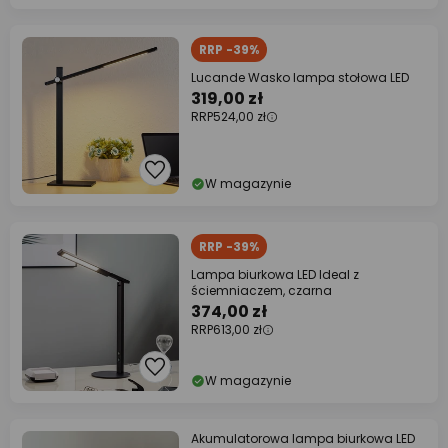
RRP -39%
Lucande Wasko lampa stołowa LED
319,00 zł
RRP
524,00 zł
W magazynie
RRP -39%
Lampa biurkowa LED Ideal z
ściemniaczem, czarna
374,00 zł
RRP
613,00 zł
W magazynie
Akumulatorowa lampa biurkowa LED