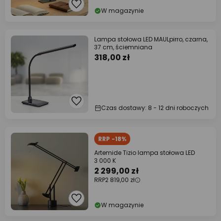
W magazynie
Lampa stołowa LED MAULpirro, czarna,
37 cm, ściemniana
318,00 zł
Czas dostawy: 8 - 12 dni roboczych
RRP -18%
Artemide Tizio lampa stołowa LED
3 000 K
2 299,00 zł
RRP
2 819,00 zł
W magazynie