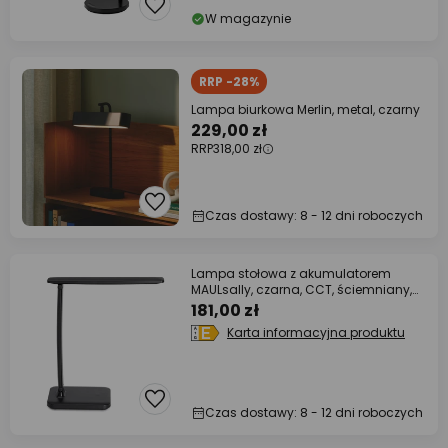
W magazynie
RRP -28%
Lampa biurkowa Merlin, metal, czarny
229,00 zł
RRP
318,00 zł
Czas dostawy: 8 - 12 dni roboczych
Lampa stołowa z akumulatorem
MAULsally, czarna, CCT, ściemniany,
wysokość 34 cm
181,00 zł
Karta informacyjna produktu
Czas dostawy: 8 - 12 dni roboczych