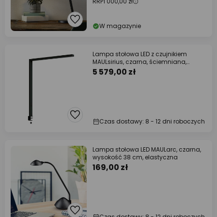
RRP
1 000,00 zł
W magazynie
Lampa stołowa LED z czujnikiem
MAULsirius, czarna, ściemniana,
podstawa
5 579,00 zł
Czas dostawy: 8 - 12 dni roboczych
Lampa stołowa LED MAULarc, czarna,
wysokość 38 cm, elastyczna
169,00 zł
Czas dostawy: 8 - 12 dni roboczych