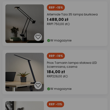
RRP -15%
Artemide Tizio 35 lampa biurkowa
1 488,00 zł
RRP
1 750,00 zł
W magazynie
RRP -19%
Prios Tamarin lampa stołowa LED
ściemniana, czarna
184,00 zł
RRP
229,00 zł
W magazynie
RRP -11%