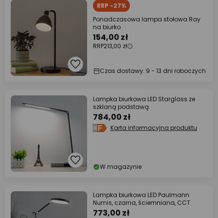
RRP -27%
Ponadczasowa lampa stołowa Ray
na biurko
154,00 zł
RRP
213,00 zł
Czas dostawy: 9 - 13 dni roboczych
Lampka biurkowa LED Starglass ze
szklaną podstawą
784,00 zł
Karta informacyjna produktu
W magazynie
Lampka biurkowa LED Paulmann
Numis, czarna, ściemniana, CCT
773,00 zł