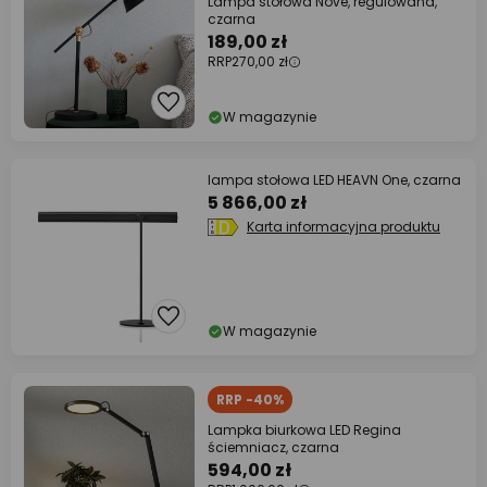
Lampa stołowa Nové, regulowana,
czarna
189,00 zł
RRP
270,00 zł
W magazynie
lampa stołowa LED HEAVN One, czarna
5 866,00 zł
Karta informacyjna produktu
W magazynie
RRP -40%
Lampka biurkowa LED Regina
ściemniacz, czarna
594,00 zł