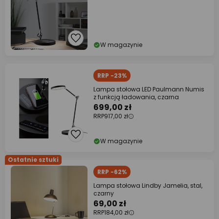
W magazynie
RRP -23%
Lampa stołowa LED Paulmann Numis
z funkcją ładowania, czarna
699,00 zł
RRP
917,00 zł
W magazynie
Ostatnie sztuki
RRP -62%
Lampa stołowa Lindby Jamelia, stal,
czarny
69,00 zł
RRP
184,00 zł