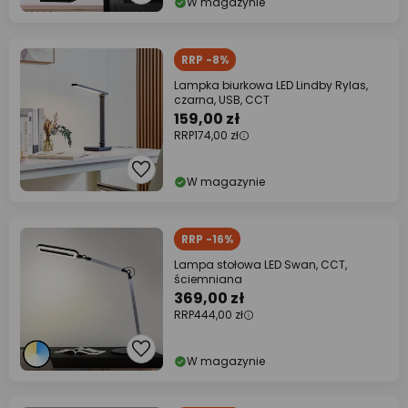
W magazynie
RRP -8%
Lampka biurkowa LED Lindby Rylas,
czarna, USB, CCT
159,00 zł
RRP
174,00 zł
W magazynie
RRP -16%
Lampa stołowa LED Swan, CCT,
ściemniana
369,00 zł
RRP
444,00 zł
W magazynie