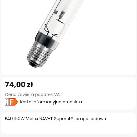
Przejdź
74,00 zł
na
początek
Cena zawiera podatek VAT.
galerii
Karta informacyjna produktu
E40 150W Vialox NAV-T Super 4Y lampa sodowa