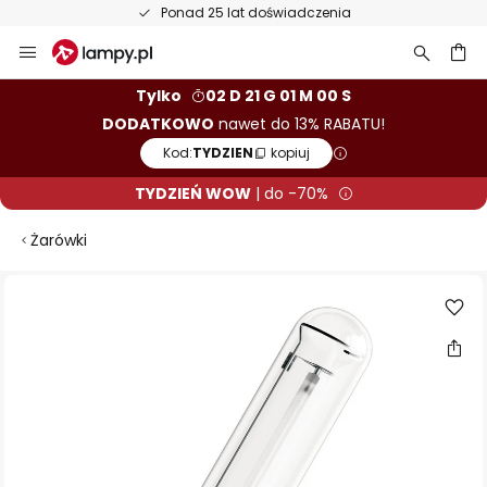
Ponad 25 lat doświadczenia
Przejdź
do
treści
aj
Tylko
02 D 21 G 00 M 59 S
DODATKOWO
nawet do 13% RABATU!
Kod:
TYDZIEN
kopiuj
TYDZIEŃ WOW
| do -70%
Żarówki
Przejdź
na
koniec
galerii