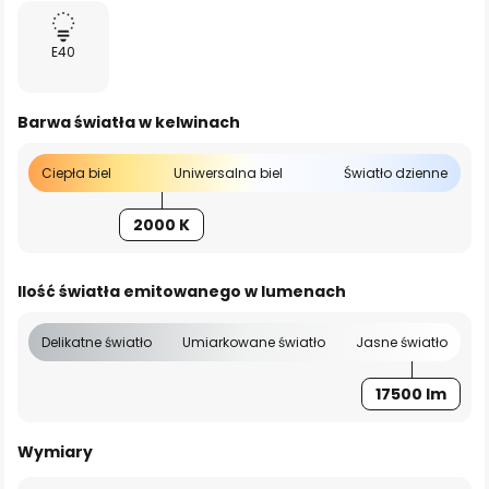
E40
Barwa światła w kelwinach
Ciepła biel
Uniwersalna biel
Światło dzienne
2000 K
Ilość światła emitowanego w lumenach
Delikatne światło
Umiarkowane światło
Jasne światło
17500 lm
Wymiary