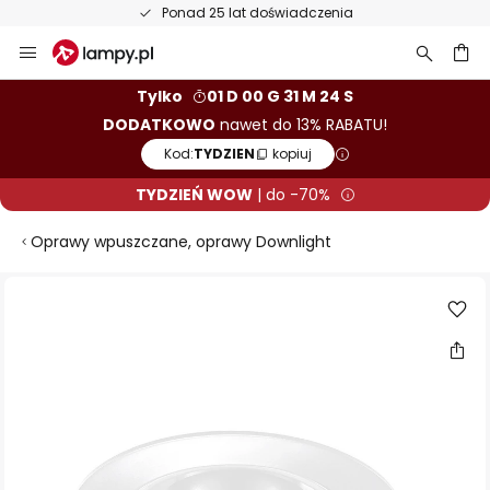
Ponad 25 lat doświadczenia
Przejdź
do
treści
aj
Tylko
01 D 00 G 31 M 23 S
DODATKOWO
nawet do 13% RABATU!
Kod:
TYDZIEN
kopiuj
TYDZIEŃ WOW
| do -70%
Oprawy wpuszczane, oprawy Downlight
Przejdź
na
koniec
galerii