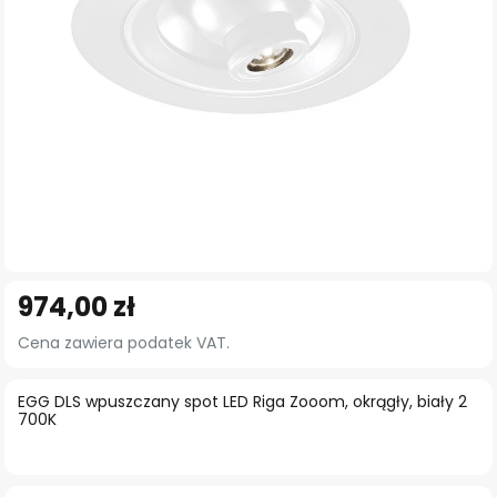
Przejdź
974,00 zł
na
początek
Cena zawiera podatek VAT.
galerii
EGG DLS wpuszczany spot LED Riga Zooom, okrągły, biały 2
700K