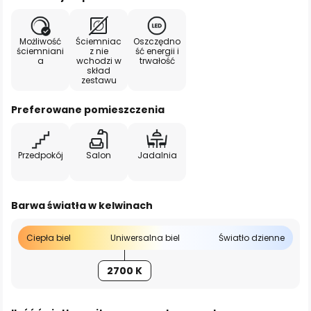
Możliwość
Ściemniac
Oszczędno
ściemniani
z nie
ść energii i
a
wchodzi w
trwałość
skład
zestawu
Preferowane pomieszczenia
Przedpokój
Salon
Jadalnia
Barwa światła w kelwinach
Ciepła biel
Uniwersalna biel
Światło dzienne
2700 K