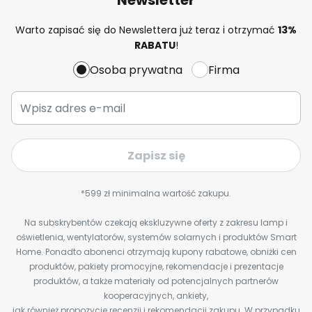
Warto zapisać się do Newslettera już teraz i otrzymać
13%
RABATU
!
Osoba prywatna
Firma
Zapisz się
*599 zł minimalna wartość zakupu.
Na subskrybentów czekają ekskluzywne oferty z zakresu lamp i
oświetlenia, wentylatorów, systemów solarnych i produktów Smart
Home. Ponadto abonenci otrzymają kupony rabatowe, obniżki cen
produktów, pakiety promocyjne, rekomendacje i prezentacje
produktów, a także materiały od potencjalnych partnerów
kooperacyjnych, ankiety,
jak również propozycje recenzji i rekomendacji zakupu. W przypadku