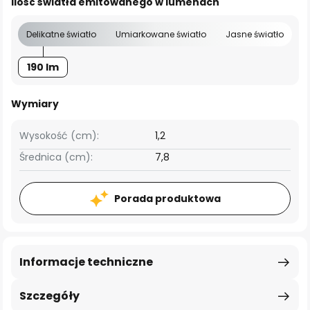
Ilość światła emitowanego w lumenach
Delikatne światło
Umiarkowane światło
Jasne światło
190 lm
Wymiary
Wysokość (cm):
1,2
Średnica (cm):
7,8
Porada produktowa
Informacje techniczne
Szczegóły