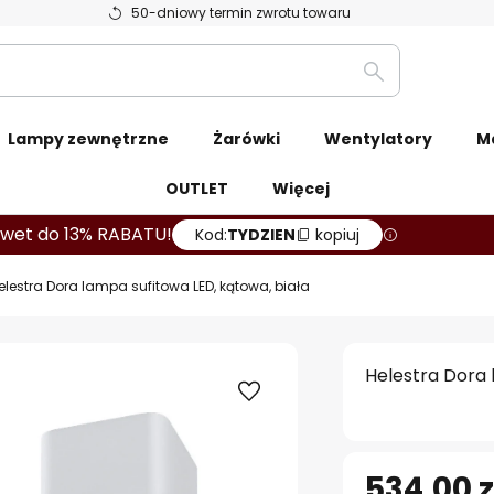
50-dniowy termin zwrotu towaru
Szukaj
Lampy zewnętrzne
Żarówki
Wentylatory
M
OUTLET
Więcej
wet do 13% RABATU!
Kod:
TYDZIEN
kopiuj
elestra Dora lampa sufitowa LED, kątowa, biała
Helestra Dora 
534,00 z