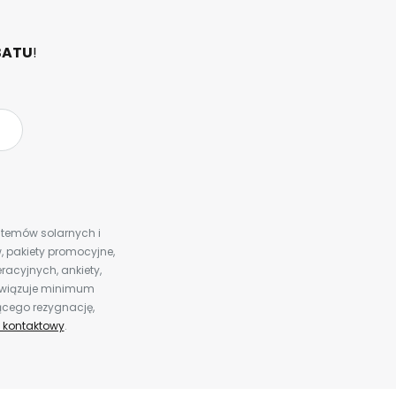
BATU
!
ystemów solarnych i
 pakiety promocyjne,
racyjnych, ankiety,
bowiązuje minimum
ącego rezygnację,
 kontaktowy
.