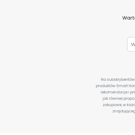
Warto
Na subskrybentów c
produktów Smart Hom
rekomendacje i pre
jak również prop
zakupowe, w każd
znajdująceg