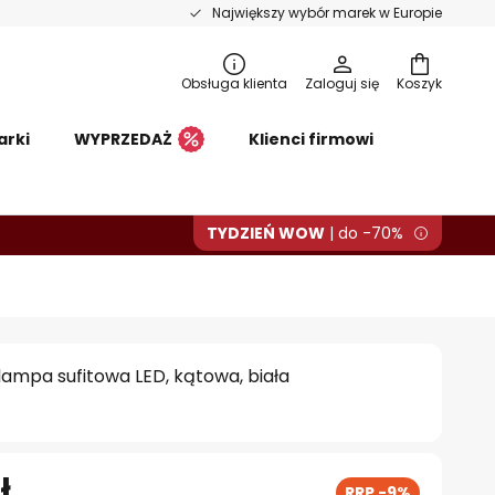
Największy wybór marek w Europie
Obsługa klienta
Zaloguj się
Koszyk
arki
WYPRZEDAŻ
Klienci firmowi
TYDZIEŃ WOW
| do -70%
lampa sufitowa LED, kątowa, biała
ł
RRP -9%