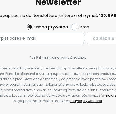
Newsletter
 zapisać się do Newslettera już teraz i otrzymać
13% RA
Osoba prywatna
Firma
Zapisz się
*599 zł minimalna wartość zakupu.
zekają ekskluzywne oferty z zakresu lamp i oświetlenia, wentylatorów, s
e. Ponadto abonenci otrzymają kupony rabatowe, obniżki cen produktów,
zentacje produktów, a także materiały od potencjalnych partnerów koope
ozycje recenzji i rekomendacji zakupu. W przypadku kodu rabatowego o
ej chwili można zrezygnować z subskrypcji korzystając z linku umożliwiaj
o się w każdym newsletterze lub wysyłając wiadomość poprzez
formularz
Więcej informacji można znaleźć w
polityce prywatności
.