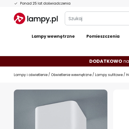
Przejdź
Ponad 25 lat doświadczenia
do
Szukaj
treści
Lampy wewnętrzne
Pomieszczenia
DODATKOWO
na
Lampy i oświetlenie
Oświetlenie wewnętrzne
Lampy sufitowe
H
Przejdź
na
koniec
galerii