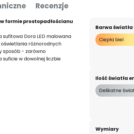
hniczne
Recenzje
a w formie prostopadłościanu
Barwa światła
a sufitowa Dora LED malowana
Ciepła biel
 oświetlania różnorodnych
y sposób - zarówno
 suficie w dowolnej liczbie
ED są pokryte satynowanym
dnorodne, pozbawione olśnień
Ilość światła
omieszczenia.
Delikatne świa
y pozwala na zastosowanie jej
i aranżacyjnej oraz sprawia, że
iatła, które nie przyciąga
Wymiary