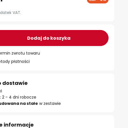
datek VAT.
Dodaj do koszyka
ermin zwrotu towaru
ody płatności
o dostawie
ki
 2 - 4 dni robocze
udowana na stałe
w zestawie
e informacje