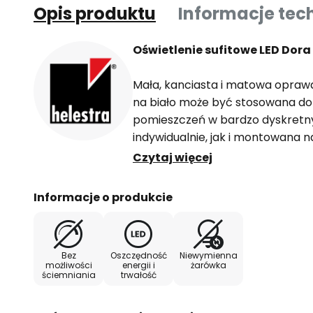
Opis produktu
Informacje tec
Oświetlenie sufitowe LED Dor
Mała, kanciasta i matowa opraw
na biało może być stosowana do
pomieszczeń w bardzo dyskretn
indywidualnie, jak i montowana na
jednostek. Ciepłe białe diody L
Czytaj więcej
szkłem, dzięki czemu emitują je
światło bezpośrednio w dół do p
Informacje o produkcie
Bardzo prosta konstrukcja opraw
w szerokiej gamie kolorystycznej 
Bez
Oszczędność
Niewymienna
jest ona ograniczonym źródłem św
możliwości
energii i
żarówka
ściemniania
trwałość
uwagi.