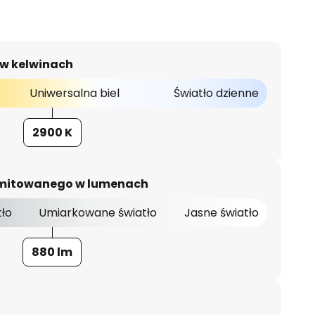
 w kelwinach
Uniwersalna biel
Światło dzienne
2900 K
 emitowanego w lumenach
tło
Umiarkowane światło
Jasne światło
880 lm