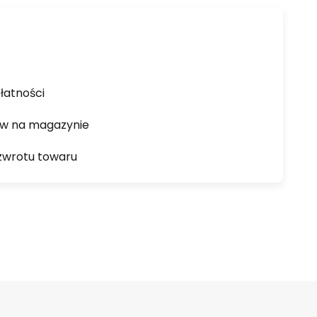
łatności
ów na magazynie
zwrotu towaru