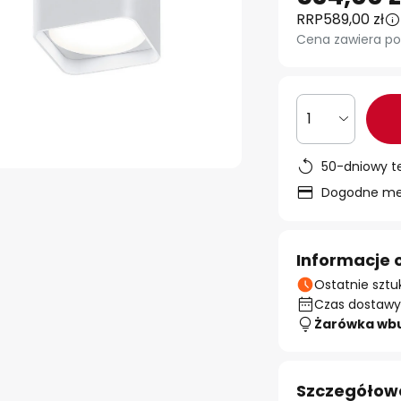
RRP
589,00 zł
Cena zawiera po
1
50-dniowy t
Dogodne met
Informacje 
Ostatnie sztu
Czas dostawy:
Żarówka wb
Szczegółow