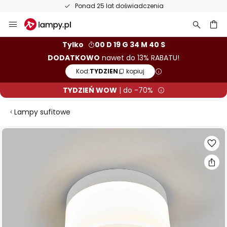
Ponad 25 lat doświadczenia
Przejdź
do
treści
aj
Tylko
00 D 19 G 34 M 39 S
DODATKOWO
nawet do 13% RABATU!
Kod:
TYDZIEN
kopiuj
TYDZIEŃ WOW
| do -70%
Lampy sufitowe
Przejdź
na
koniec
galerii