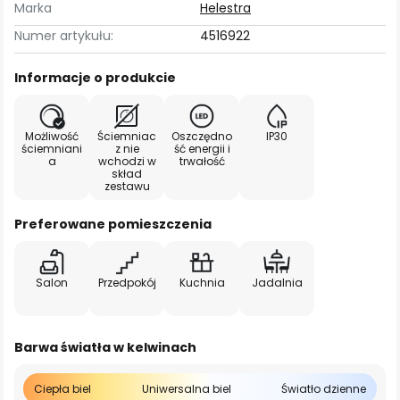
Marka
Helestra
Numer artykułu:
4516922
Informacje o produkcie
Możliwość
Ściemniac
Oszczędno
IP30
ściemniani
z nie
ść energii i
a
wchodzi w
trwałość
skład
zestawu
Preferowane pomieszczenia
Salon
Przedpokój
Kuchnia
Jadalnia
Barwa światła w kelwinach
Ciepła biel
Uniwersalna biel
Światło dzienne