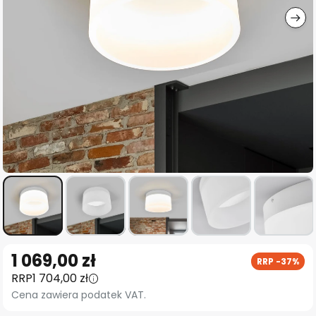
Przejdź
1 069,00 zł
RRP -37%
na
RRP
1 704,00 zł
początek
Cena zawiera podatek VAT.
galerii