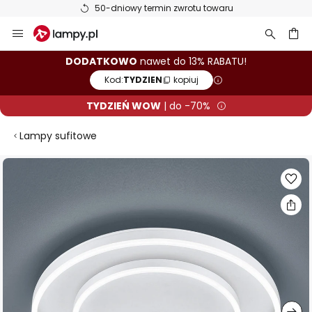
50-dniowy termin zwrotu towaru
Przejdź
do
treści
aj
DODATKOWO
nawet do 13% RABATU!
Kod:
TYDZIEN
kopiuj
TYDZIEŃ WOW
| do -70%
Lampy sufitowe
Przejdź
na
koniec
galerii