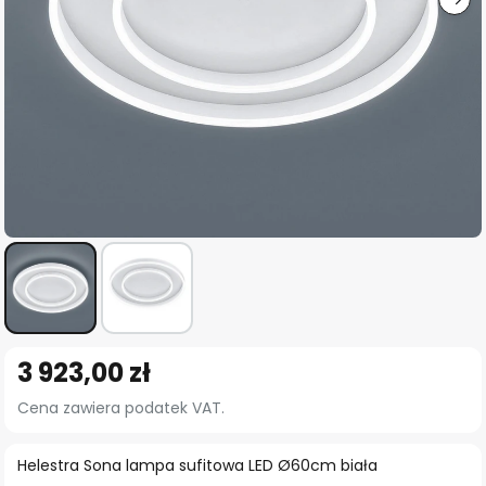
Przejdź
3 923,00 zł
na
początek
Cena zawiera podatek VAT.
galerii
Helestra Sona lampa sufitowa LED Ø60cm biała