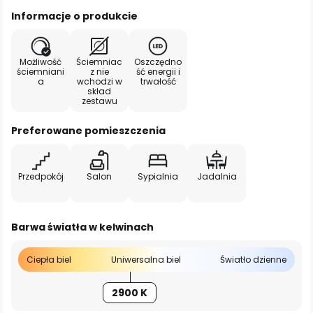
Informacje o produkcie
Możliwość
Ściemniac
Oszczędno
ściemniani
z nie
ść energii i
a
wchodzi w
trwałość
skład
zestawu
Preferowane pomieszczenia
Przedpokój
Salon
Sypialnia
Jadalnia
Barwa światła w kelwinach
Ciepła biel
Uniwersalna biel
Światło dzienne
2900 K