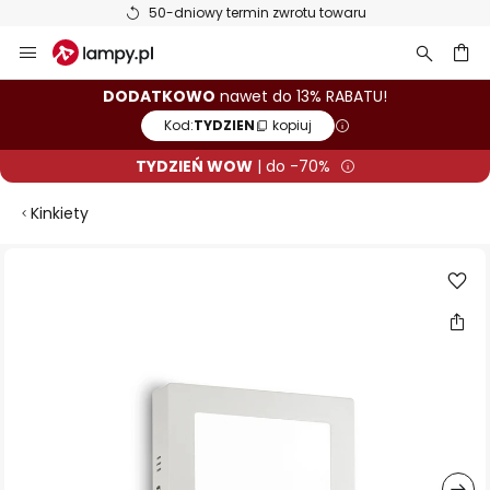
50-dniowy termin zwrotu towaru
Przejdź
do
treści
aj
DODATKOWO
nawet do 13% RABATU!
Kod:
TYDZIEN
kopiuj
TYDZIEŃ WOW
| do -70%
Kinkiety
Przejdź
na
koniec
galerii