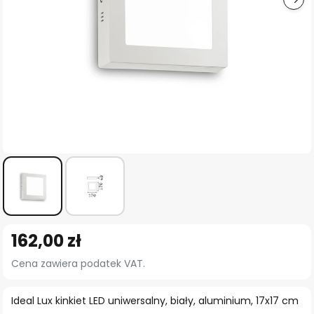
Przejdź
162,00 zł
na
początek
Cena zawiera podatek VAT.
galerii
Ideal Lux kinkiet LED uniwersalny, biały, aluminium, 17x17 cm