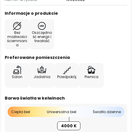
Informacje o produkcie
Bez
Oszczędno
możliwości
ść energii i
ściemniani
trwałość
a
Preferowane pomieszczenia
Salon
Jadalnia
Przedpokój
Piwnica
Barwa światła w kelwinach
Ciepła biel
Uniwersalna biel
Światło dzienne
4000 K