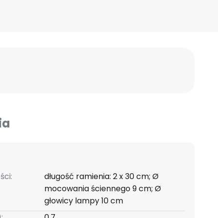
ia
ści:
długość ramienia: 2 x 30 cm; Ø
mocowania ściennego 9 cm; Ø
głowicy lampy 10 cm
:
0,7