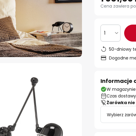
Cena zawiera po
1
50-dniowy t
Dogodne met
Informacje 
W magazynie
Czas dostawy:
Żarówka nie 
Wybierz żarów