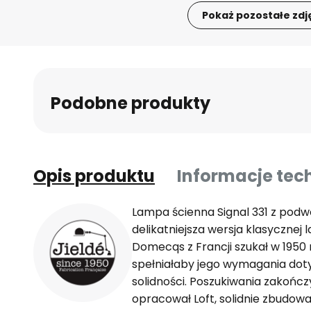
Pokaż pozostałe zdj
Przejdź
na
początek
galerii
Podobne produkty
Opis produktu
Informacje tec
Lampa ścienna Signal 331 z pod
delikatniejsza wersja klasycznej 
Domecqs z Francji szukał w 1950
spełniałaby jego wymagania doty
solidności. Poszukiwania zakończ
opracował Loft, solidnie zbudo