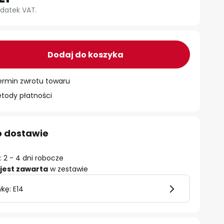
datek VAT.
Dodaj do koszyka
ermin zwrotu towaru
ody płatności
o dostawie
 2 - 4 dni robocze
jest zawarta
w zestawie
kę: E14