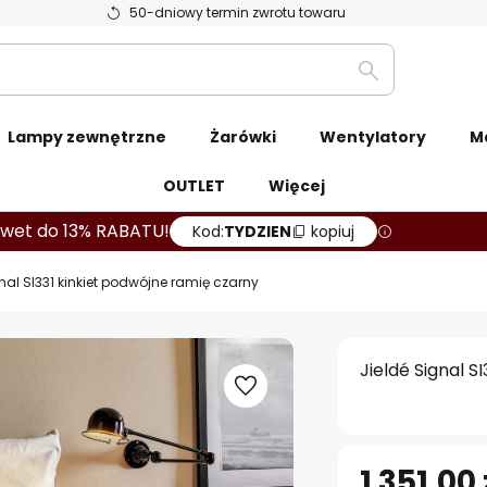
50-dniowy termin zwrotu towaru
Szukaj
Lampy zewnętrzne
Żarówki
Wentylatory
M
OUTLET
Więcej
wet do 13% RABATU!
Kod:
TYDZIEN
kopiuj
gnal SI331 kinkiet podwójne ramię czarny
Jieldé Signal S
1 351,00 