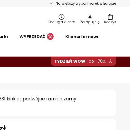
Największy wybór marek w Europie
Obsługa klienta
Zaloguj się
Koszyk
arki
WYPRZEDAŻ
Klienci firmowi
TYDZIEŃ WOW
| do -70%
I331 kinkiet podwójne ramię czarny
zł