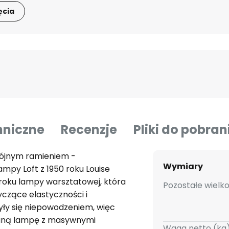
ęcia
hniczne
Recenzje
Pliki do pobran
wójnym ramieniem -
Wymiary
lampy Loft z 1950 roku Louise
 roku lampy warsztatowej, która
Pozostałe wielko
czące elastyczności i
yły się niepowodzeniem, więc
waną lampę z masywnymi
Waga netto (kg)