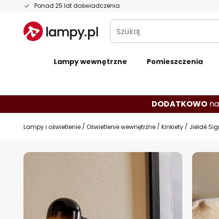
Przejdź
Ponad 25 lat doświadczenia
do
Szukaj
treści
Lampy wewnętrzne
Pomieszczenia
DODATKOWO
na
Lampy i oświetlenie
Oświetlenie wewnętrzne
Kinkiety
Jieldé Si
Przejdź
na
koniec
galerii