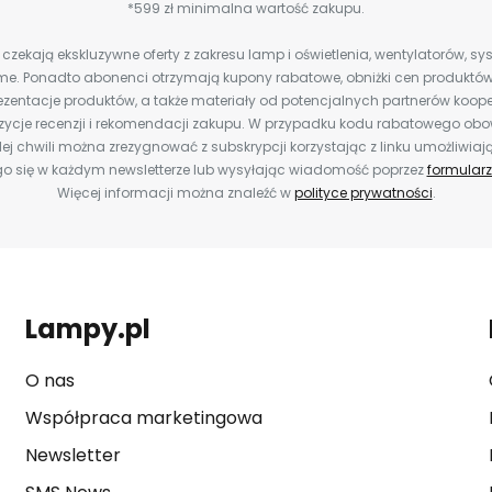
*599 zł minimalna wartość zakupu.
zekają ekskluzywne oferty z zakresu lamp i oświetlenia, wentylatorów, s
e. Ponadto abonenci otrzymają kupony rabatowe, obniżki cen produktów,
zentacje produktów, a także materiały od potencjalnych partnerów koope
ozycje recenzji i rekomendacji zakupu. W przypadku kodu rabatowego o
ej chwili można zrezygnować z subskrypcji korzystając z linku umożliwiaj
o się w każdym newsletterze lub wysyłając wiadomość poprzez
formularz
Więcej informacji można znaleźć w
polityce prywatności
.
Lampy.pl
O nas
Współpraca marketingowa
Newsletter