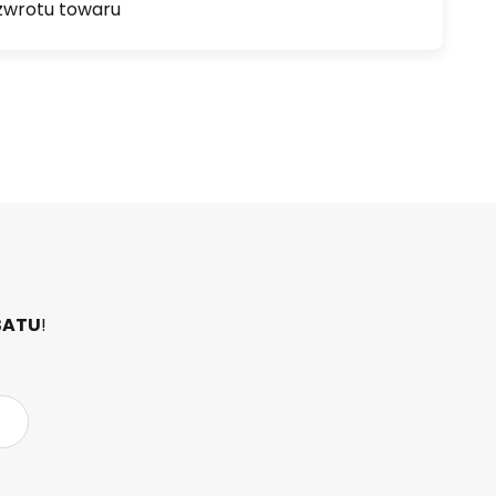
zwrotu towaru
BATU
!