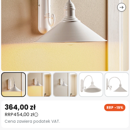
Przejdź
364,00 zł
RRP -19%
na
RRP
454,00 zł
początek
Cena zawiera podatek VAT.
galerii