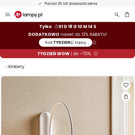
Ponad 25 lat doświadczenia
Przejdź
do
treści
aj
Tylko
01 D 18 G 10 M 14 S
DODATKOWO
nawet do 13% RABATU!
Kod:
TYDZIEN
kopiuj
TYDZIEŃ WOW
| do -70%
Kinkiety
Przejdź
na
koniec
galerii