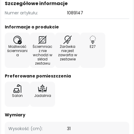
Szczegółowe informacje
Numer artykułu:
1089147
Informacje o produkcie
Możliwość
Ściemniac
Żarówka
E27
ściemniani
z nie
nie jest
a
wchodzi w
zawarta w
skład
zestawie
zestawu
Preferowane pomieszczenia
Salon
Jadalnia
Wymiary
Wysokość (cm):
31