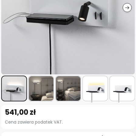
Przejdź
541,00 zł
na
początek
Cena zawiera podatek VAT.
galerii