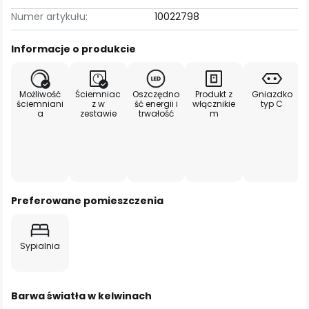
Numer artykułu:
10022798
Informacje o produkcie
Możliwość
Ściemniac
Oszczędno
Produkt z
Gniazdko
ściemniani
z w
ść energii i
włącznikie
typ C
a
zestawie
trwałość
m
Preferowane pomieszczenia
Sypialnia
Barwa światła w kelwinach