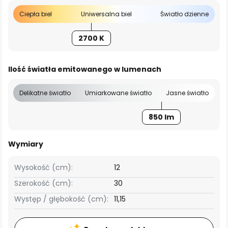
Ciepła biel
Uniwersalna biel
Światło dzienne
2700 K
Ilość światła emitowanego w lumenach
Delikatne światło
Umiarkowane światło
Jasne światło
850 lm
Wymiary
Wysokość (cm):
12
Szerokość (cm):
30
Występ / głębokość (cm):
11,15