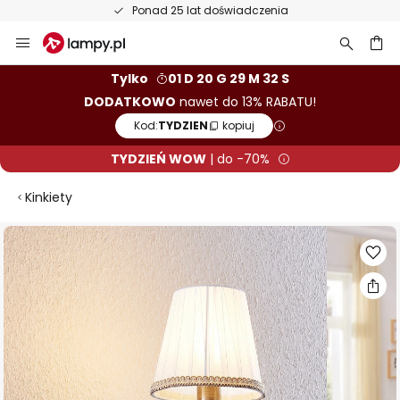
Ponad 25 lat doświadczenia
Przejdź
do
treści
aj
Tylko
01 D 20 G 29 M 32 S
DODATKOWO
nawet do 13% RABATU!
Kod:
TYDZIEN
kopiuj
TYDZIEŃ WOW
| do -70%
Kinkiety
Przejdź
na
koniec
galerii