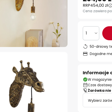
RRP
454,00 zł
Cena zawiera po
1
50-dniowy t
Dogodne met
Informacje 
W magazynie
Czas dostawy:
Żarówka nie 
Wybierz żarów