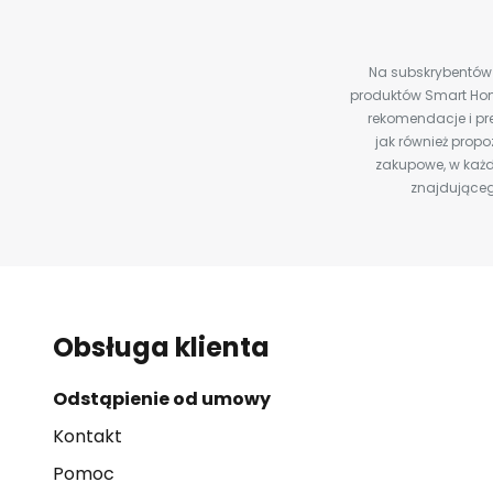
Na subskrybentów c
produktów Smart Hom
rekomendacje i pre
jak również prop
zakupowe, w każd
znajdująceg
Obsługa klienta
Odstąpienie od umowy
Kontakt
Pomoc