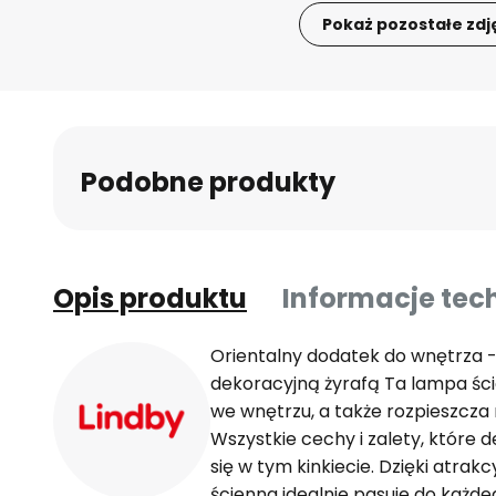
Pokaż pozostałe zdj
Przejdź
na
początek
galerii
Podobne produkty
Opis produktu
Informacje tec
Orientalny dodatek do wnętrza -
dekoracyjną żyrafą Ta lampa ści
we wnętrzu, a także rozpieszcza
Wszystkie cechy i zalety, które d
się w tym kinkiecie. Dzięki atr
ścienna idealnie pasuje do każd