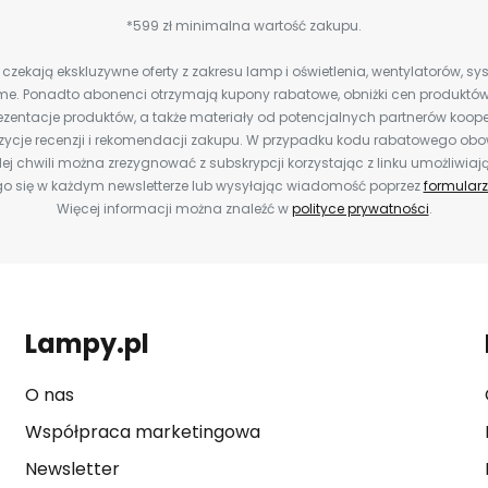
*599 zł minimalna wartość zakupu.
zekają ekskluzywne oferty z zakresu lamp i oświetlenia, wentylatorów, s
e. Ponadto abonenci otrzymają kupony rabatowe, obniżki cen produktów,
zentacje produktów, a także materiały od potencjalnych partnerów koope
ozycje recenzji i rekomendacji zakupu. W przypadku kodu rabatowego o
ej chwili można zrezygnować z subskrypcji korzystając z linku umożliwiaj
o się w każdym newsletterze lub wysyłając wiadomość poprzez
formularz
Więcej informacji można znaleźć w
polityce prywatności
.
Lampy.pl
O nas
Współpraca marketingowa
Newsletter