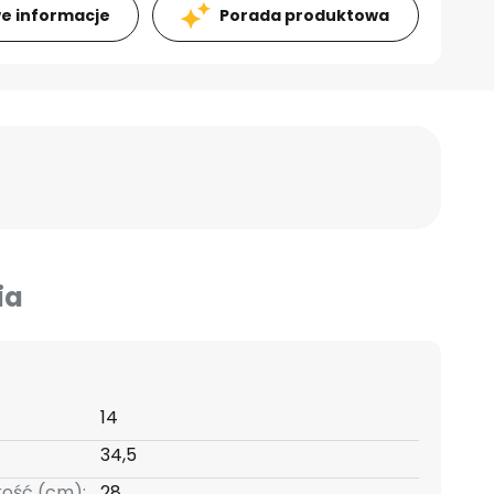
e informacje
Porada produktowa
ia
14
34,5
kość (cm):
28