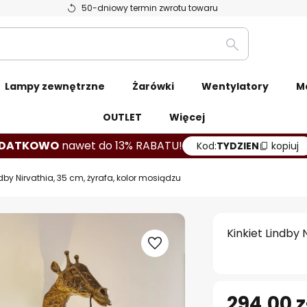
50-dniowy termin zwrotu towaru
Szukaj
Lampy zewnętrzne
Żarówki
Wentylatory
M
OUTLET
Więcej
DATKOWO
nawet do 13% RABATU!
Kod:
TYDZIEN
kopiuj
ndby Nirvathia, 35 cm, żyrafa, kolor mosiądzu
Kinkiet Lindby 
294,00 z