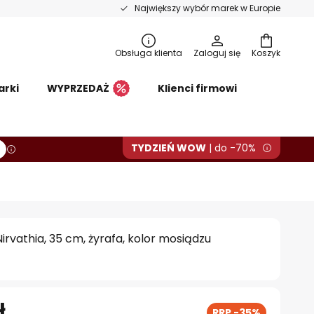
Największy wybór marek w Europie
Obsługa klienta
Zaloguj się
Koszyk
arki
WYPRZEDAŻ
Klienci firmowi
TYDZIEŃ WOW
| do -70%
Nirvathia, 35 cm, żyrafa, kolor mosiądzu
ł
RRP -35%