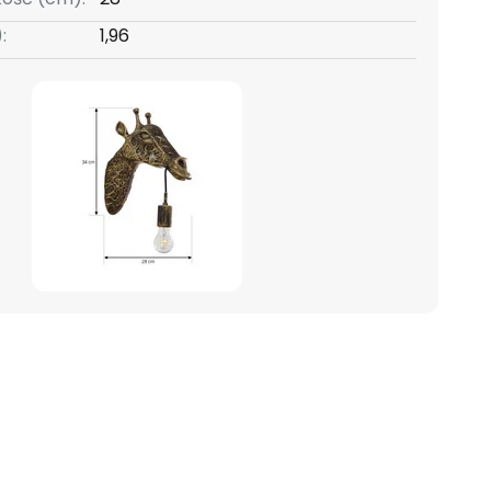
:
1,96