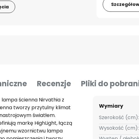
Szczegółow
ęcia
hniczne
Recenzje
Pliki do pobran
 lampa ścienna Nirvathia z
Wymiary
enna tworzy przytulny klimat
 nastrojowym światłem.
Szerokość (cm):
efiniują markę HighLight, łączą
Wysokość (cm):
akcyjnemu wzornictwu lampa
ego pomieszczenia i tworzy
Występ / głębo