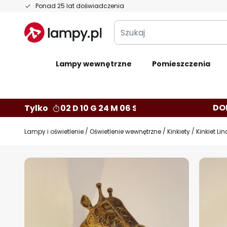
Przejdź
Ponad 25 lat doświadczenia
do
Szukaj
treści
Lampy wewnętrzne
Pomieszczenia
DO
Tylko
02 D 10 G 24 M 05 S
Lampy i oświetlenie
Oświetlenie wewnętrzne
Kinkiety
Kinkiet Li
Przejdź
na
koniec
galerii