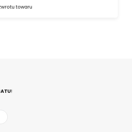
zwrotu towaru
BATU
!