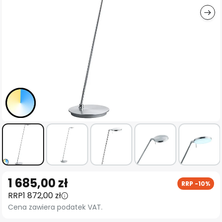
Przejdź
1 685,00 zł
RRP -10%
na
RRP
1 872,00 zł
początek
Cena zawiera podatek VAT.
galerii