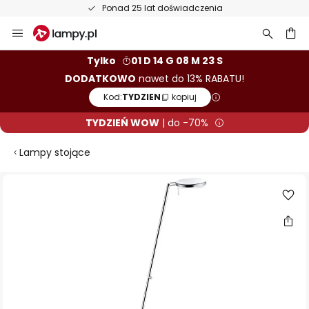
Ponad 25 lat doświadczenia
Przejdź
do
treści
aj
Tylko
01 D 14 G 08 M 22 S
DODATKOWO
nawet do 13% RABATU!
Kod:
TYDZIEN
kopiuj
TYDZIEŃ WOW
| do -70%
Lampy stojące
Przejdź
na
koniec
galerii