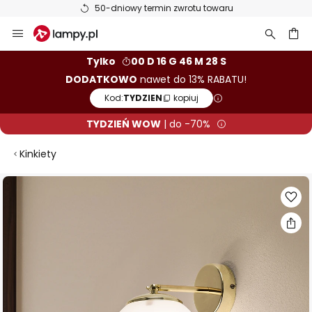
50-dniowy termin zwrotu towaru
Przejdź
do
treści
aj
Tylko
00 D 16 G 46 M 28 S
DODATKOWO
nawet do 13% RABATU!
Kod:
TYDZIEN
kopiuj
TYDZIEŃ WOW
| do -70%
Kinkiety
Przejdź
na
koniec
galerii