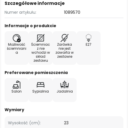
Szczegółowe informacje
Numer artykułu:
1089570
Informacje o produkcie
Możliwość
Ściemniac
Żarówka
E27
ściemniani
z nie
nie jest
a
wchodzi w
zawarta w
skład
zestawie
zestawu
Preferowane pomieszczenia
Salon
Sypialnia
Jadalnia
Wymiary
Wysokość (cm):
23