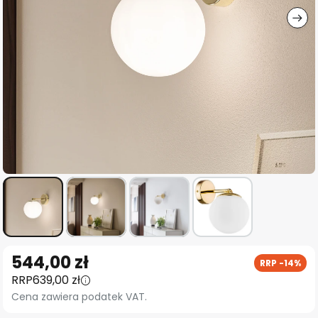
Przejdź
544,00 zł
RRP -14%
na
RRP
639,00 zł
początek
Cena zawiera podatek VAT.
galerii