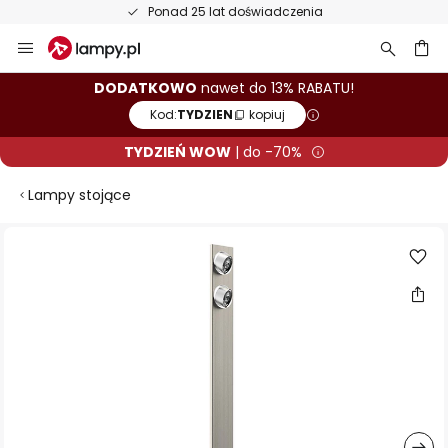
Ponad 25 lat doświadczenia
Przejdź
do
treści
aj
DODATKOWO
nawet do 13% RABATU!
Kod:
TYDZIEN
kopiuj
TYDZIEŃ WOW
| do -70%
Lampy stojące
Przejdź
na
koniec
galerii