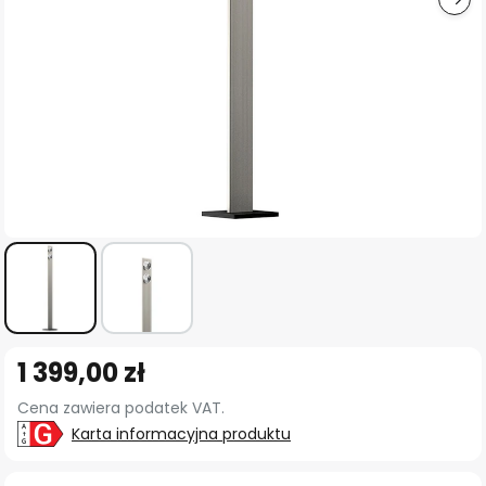
Przejdź
1 399,00 zł
na
początek
Cena zawiera podatek VAT.
galerii
Karta informacyjna produktu