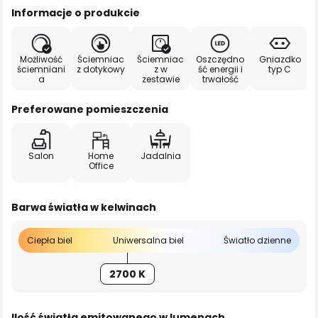
Informacje o produkcie
Możliwość
Ściemniac
Ściemniac
Oszczędno
Gniazdko
ściemniani
z dotykowy
z w
ść energii i
typ C
a
zestawie
trwałość
Preferowane pomieszczenia
Salon
Home
Jadalnia
Office
Barwa światła w kelwinach
Ciepła biel
Uniwersalna biel
Światło dzienne
2700 K
Ilość światła emitowanego w lumenach