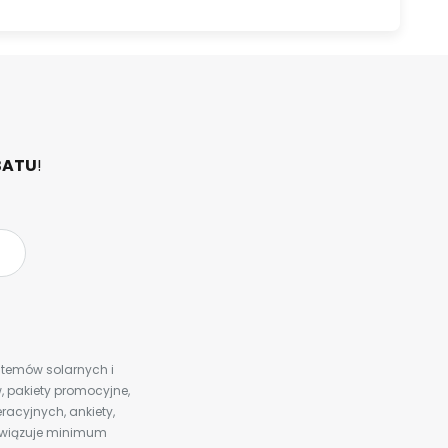
BATU
!
ystemów solarnych i
 pakiety promocyjne,
racyjnych, ankiety,
bowiązuje minimum