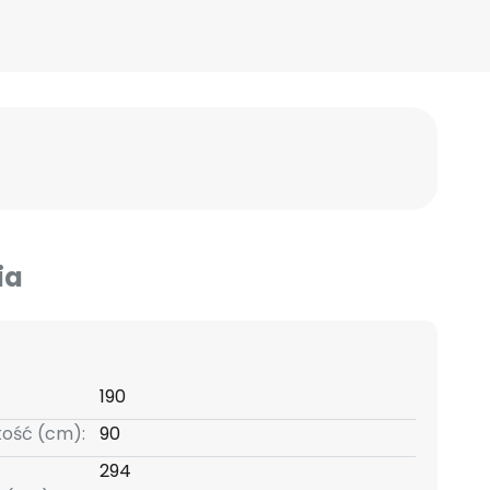
ia
190
kość (cm):
90
294