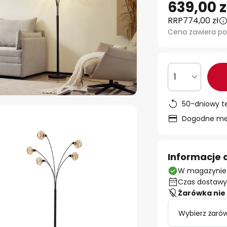
639,00 z
RRP
774,00 zł
Cena zawiera po
1
50-dniowy t
Dogodne met
Informacje 
W magazynie
Czas dostawy:
Żarówka nie 
Wybierz żarów