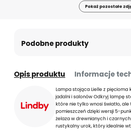
Pokaż pozostałe zdj
Przejdź
na
początek
galerii
Podobne produkty
Opis produktu
Informacje tec
Lampa stojąca Lielle z pięcioma k
jadalni i salonów Odkryj lampę sto
które nie tylko wnosi światło, al
pomieszczeń dzięki wersji 5-pun
żelaza w drewnianych i czarnych
rustykalny urok, który idealnie wt