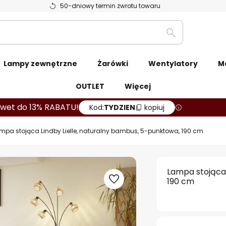
50-dniowy termin zwrotu towaru
Szukaj
Lampy zewnętrzne
Żarówki
Wentylatory
M
OUTLET
Więcej
wet do 13% RABATU!
Kod:
TYDZIEN
kopiuj
mpa stojąca Lindby Lielle, naturalny bambus, 5-punktowa, 190 cm
Lampa stojąca 
190 cm