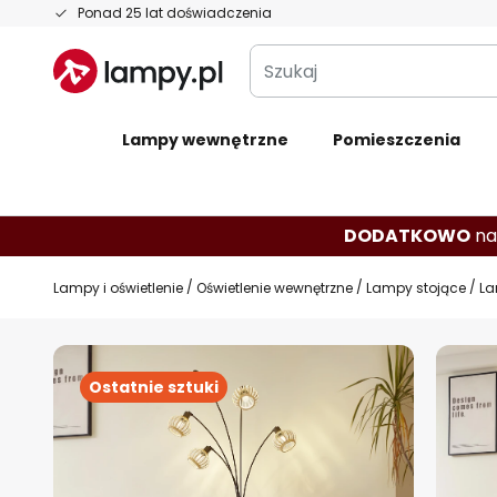
Przejdź
Ponad 25 lat doświadczenia
do
Szukaj
treści
Lampy wewnętrzne
Pomieszczenia
DODATKOWO
na
Lampy i oświetlenie
Oświetlenie wewnętrzne
Lampy stojące
La
Przejdź
na
Ostatnie sztuki
koniec
galerii