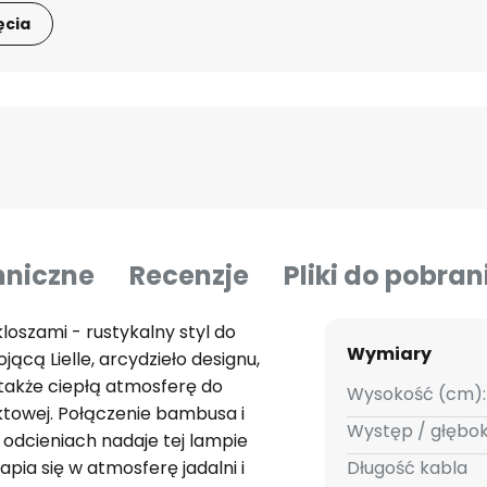
ęcia
hniczne
Recenzje
Pliki do pobran
loszami - rustykalny styl do
Wymiary
jącą Lielle, arcydzieło designu,
e także ciepłą atmosferę do
Wysokość (cm):
ktowej. Połączenie bambusa i
Występ / głębo
 odcieniach nadaje tej lampie
apia się w atmosferę jadalni i
Długość kabla