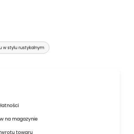
 w stylu rustykalnym
łatności
ów na magazynie
zwrotu towaru