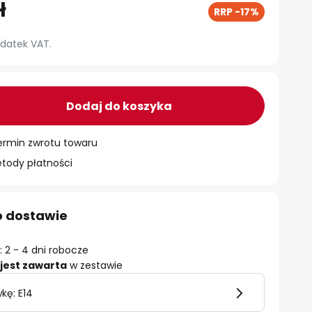
ł
RRP -17%
datek VAT.
Dodaj do koszyka
ermin zwrotu towaru
ody płatności
o dostawie
 2 - 4 dni robocze
jest zawarta
w zestawie
kę: E14