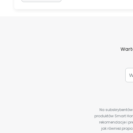
Warto
Na subskrybentów c
produktów Smart Hom
rekomendacje i pre
jak również prop