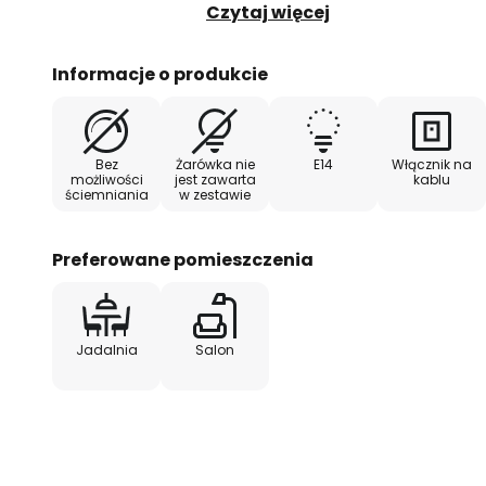
salonów w stylu wiejskim. Lielle
Czytaj więcej
przełącznika nożnego i może by
Informacje o produkcie
Bez
Żarówka nie
E14
Włącznik na
możliwości
jest zawarta
kablu
ściemniania
w zestawie
Preferowane pomieszczenia
Jadalnia
Salon