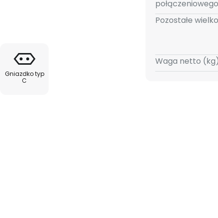
 jest łatwo sterowana za pomocą
połączeniowego
ć wyposażona w żarówki E27.
Pozostałe wielko
Waga netto (kg)
Gniazdko typ
C