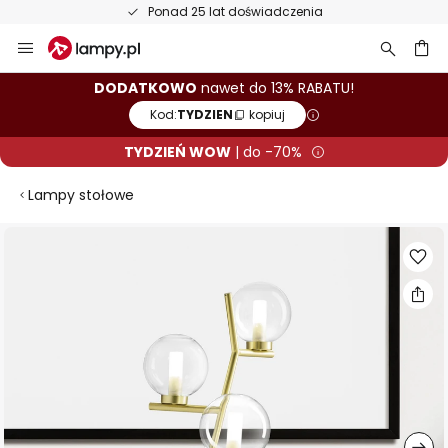
Ponad 25 lat doświadczenia
Przejdź
do
treści
aj
DODATKOWO
nawet do 13% RABATU!
Kod:
TYDZIEN
kopiuj
TYDZIEŃ WOW
| do -70%
Lampy stołowe
Przejdź
na
koniec
galerii