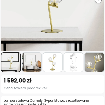
Przejdź
1 592,00 zł
na
początek
Cena zawiera podatek VAT.
galerii
Lampa stołowa Camely, 3-punktowa, szczotkowane
złoto/przezroczyste, szkło