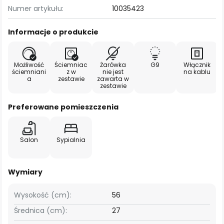
Numer artykułu:
10035423
Informacje o produkcie
Możliwość
Ściemniac
Żarówka
G9
Włącznik
ściemniani
z w
nie jest
na kablu
a
zestawie
zawarta w
zestawie
Preferowane pomieszczenia
Salon
Sypialnia
Wymiary
Wysokość (cm):
56
Średnica (cm):
27