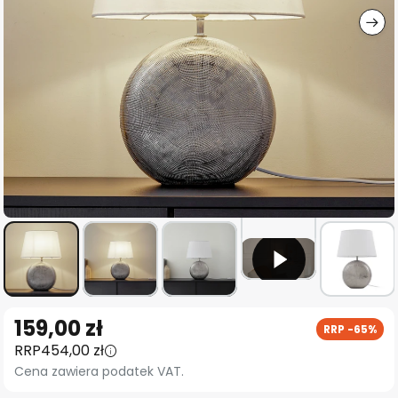
Przejdź
159,00 zł
RRP -65%
na
RRP
454,00 zł
początek
Cena zawiera podatek VAT.
galerii