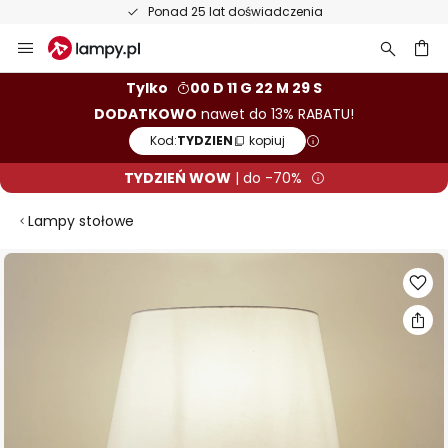
Ponad 25 lat doświadczenia
Przejdź
do
treści
aj
Tylko
00 D 11 G 22 M 28 S
DODATKOWO
nawet do 13% RABATU!
Kod:
TYDZIEN
kopiuj
TYDZIEŃ WOW
| do -70%
Lampy stołowe
Przejdź
na
koniec
galerii