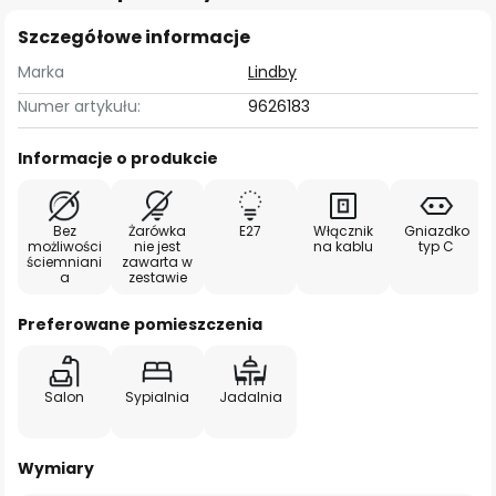
Szczegółowe informacje
Marka
Lindby
Numer artykułu:
9626183
Informacje o produkcie
Bez
Żarówka
E27
Włącznik
Gniazdko
możliwości
nie jest
na kablu
typ C
ściemniani
zawarta w
a
zestawie
Preferowane pomieszczenia
Salon
Sypialnia
Jadalnia
Wymiary