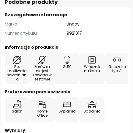
Podobne produkty
Szczegółowe informacje
Marka
Lindby
Numer artykułu:
9921017
Informacje o produkcie
Bez
Żarówka
GU10
Włącznik
Gniazdko
możliwości
nie jest
na kablu
typ C
ściemniani
zawarta w
a
zestawie
Preferowane pomieszczenia
Salon
Home
Sypialnia
Jadalnia
Office
Wymiary