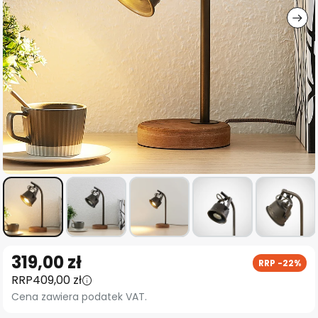
Przejdź
319,00 zł
RRP -22%
na
RRP
409,00 zł
początek
Cena zawiera podatek VAT.
galerii