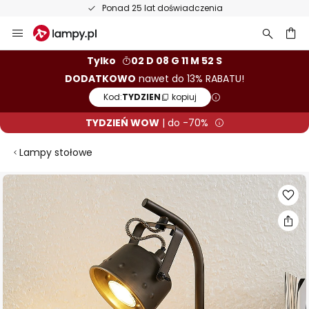
Ponad 25 lat doświadczenia
Przejdź
do
treści
aj
Tylko
02 D 08 G 11 M 52 S
DODATKOWO
nawet do 13% RABATU!
Kod:
TYDZIEN
kopiuj
TYDZIEŃ WOW
| do -70%
Lampy stołowe
Przejdź
na
koniec
galerii