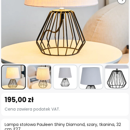
Przejdź
195,00 zł
na
początek
Cena zawiera podatek VAT.
galerii
Lampa stołowa Pauleen Shiny Diamond, szary, tkanina, 32
cm, E27