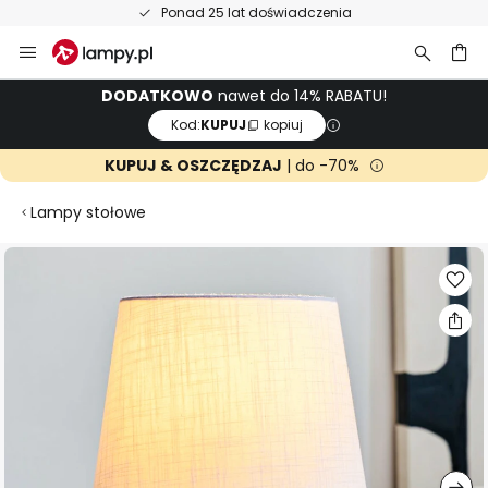
Ponad 25 lat doświadczenia
Przejdź
do
treści
aj
DODATKOWO
nawet do 14% RABATU!
Kod:
KUPUJ
kopiuj
KUPUJ & OSZCZĘDZAJ
| do -70%
Lampy stołowe
Przejdź
na
koniec
galerii