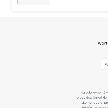
Warto
Na subskrybentów c
produktów Smart Hom
rekomendacje i pre
jak również prop