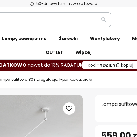
50-dniowy termin zwrotu towaru
Szukaj
Lampy zewnętrzne
Żarówki
Wentylatory
M
OUTLET
Więcej
DATKOWO
nawet do 13% RABATU!
Kod:
TYDZIEN
kopiuj
ampa sufitowa 808 z regulacją, 1-punktowa, biała
Lampa sufitowa
559,00 z