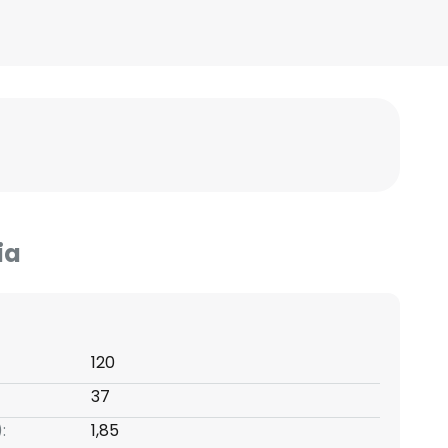
ia
120
37
:
1,85