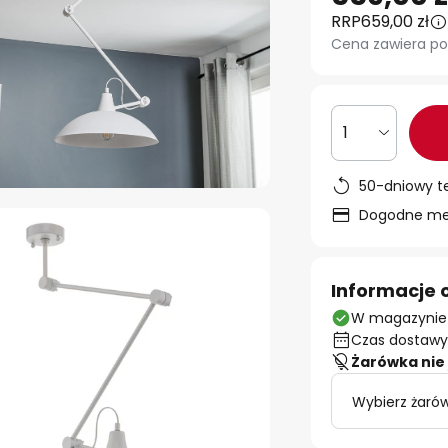
RRP
659,00 zł
Cena zawiera po
1
50-dniowy t
Dogodne met
Informacje 
W magazynie
Czas dostawy:
Żarówka nie 
Wybierz żarów