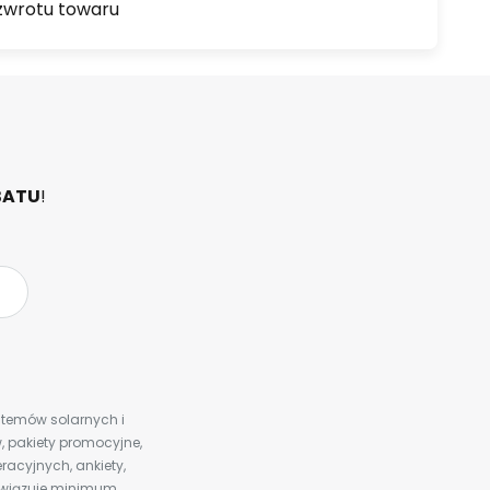
zwrotu towaru
BATU
!
ystemów solarnych i
 pakiety promocyjne,
racyjnych, ankiety,
bowiązuje minimum