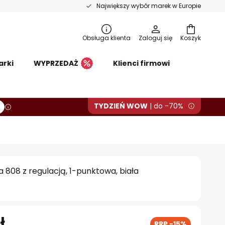
Największy wybór marek w Europie
Obsługa klienta
Zaloguj się
Koszyk
arki
WYPRZEDAŻ
Klienci firmowi
TYDZIEŃ WOW
| do -70%
 808 z regulacją, 1-punktowa, biała
ł
RRP -15%