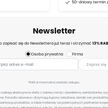
50-dniowy termin 
Newsletter
 zapisać się do Newslettera już teraz i otrzymać
13% RA
Osoba prywatna
Firma
Zapisz się
*599 zł minimalna wartość zakupu.
zekają ekskluzywne oferty z zakresu lamp i oświetlenia, wentylatorów, s
e. Ponadto abonenci otrzymają kupony rabatowe, obniżki cen produktów,
zentacje produktów, a także materiały od potencjalnych partnerów koope
ozycje recenzji i rekomendacji zakupu. W przypadku kodu rabatowego o