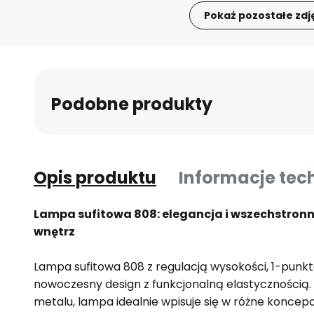
Pokaż pozostałe zdj
Przejdź
na
początek
galerii
Podobne produkty
Opis produktu
Informacje tec
Lampa sufitowa 808: elegancja i wszechstron
wnętrz
Lampa sufitowa 808 z regulacją wysokości, 1-punkt
nowoczesny design z funkcjonalną elastycznością.
metalu, lampa idealnie wpisuje się w różne koncepc