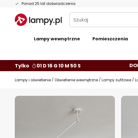
Przejdź
Ponad 25 lat doświadczenia
do
Szukaj
treści
Lampy wewnętrzne
Pomieszczenia
DO
Tylko
01 D 16 G 10 M 49 S
Lampy i oświetlenie
Oświetlenie wewnętrzne
Lampy sufitowe
L
Przejdź
na
koniec
galerii