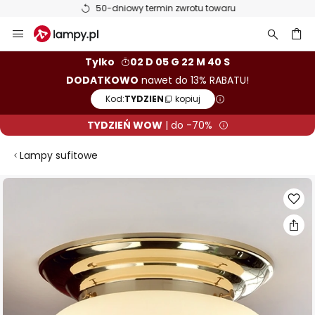
50-dniowy termin zwrotu towaru
Przejdź
do
treści
aj
Tylko
02 D 05 G 22 M 40 S
DODATKOWO
nawet do 13% RABATU!
Kod:
TYDZIEN
kopiuj
TYDZIEŃ WOW
| do -70%
Lampy sufitowe
Przejdź
na
koniec
galerii