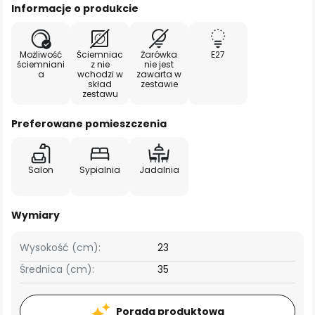
Informacje o produkcie
Możliwość
Ściemniac
Żarówka
E27
ściemniani
z nie
nie jest
a
wchodzi w
zawarta w
skład
zestawie
zestawu
Preferowane pomieszczenia
Salon
Sypialnia
Jadalnia
Wymiary
Wysokość (cm):
23
Średnica (cm):
35
Porada produktowa