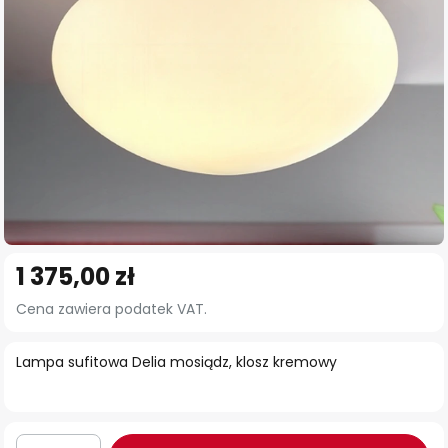
Przejdź
1 375,00 zł
na
początek
Cena zawiera podatek VAT.
galerii
Lampa sufitowa Delia mosiądz, klosz kremowy