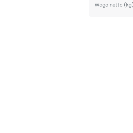
 kuchni i jadalni!
Waga netto (kg)