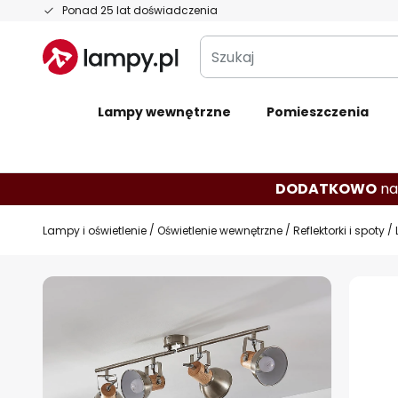
Przejdź
Ponad 25 lat doświadczenia
do
Szukaj
treści
Lampy wewnętrzne
Pomieszczenia
DODATKOWO
na
Lampy i oświetlenie
Oświetlenie wewnętrzne
Reflektorki i spoty
Przejdź
na
koniec
galerii