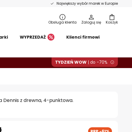
Największy wybór marek w Europie
Obsługa klienta
Zaloguj się
Koszyk
arki
WYPRZEDAŻ
Klienci firmowi
TYDZIEŃ WOW
| do -70%
a Dennis z drewna, 4-punktowa.
ł
RRP -61%