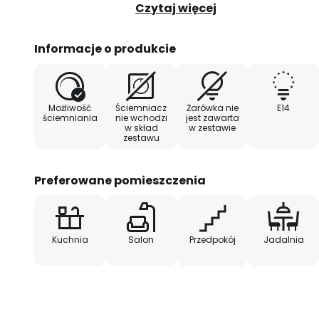
potrzeb. Idealne źródło światła do
Czytaj więcej
Informacje o produkcie
Możliwość
Ściemniacz
Żarówka nie
E14
ściemniania
nie wchodzi
jest zawarta
w skład
w zestawie
zestawu
Preferowane pomieszczenia
Kuchnia
Salon
Przedpokój
Jadalnia