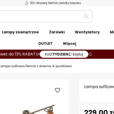
50-dniowy termin zwrotu towaru
Szukaj
Lampy zewnętrzne
Żarówki
Wentylatory
M
OUTLET
Więcej
wet do 13% RABATU!
Kod:
TYDZIEN
kopiuj
Lampa sufitowa Dennis z drewna, 4-punktowa.
Lampa sufitow
229,00 z