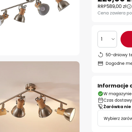
RRP
589,00 zł
Cena zawiera po
1
50-dniowy t
Dogodne met
Informacje 
W magazynie
Czas dostawy:
Żarówka nie 
Wybierz żarów