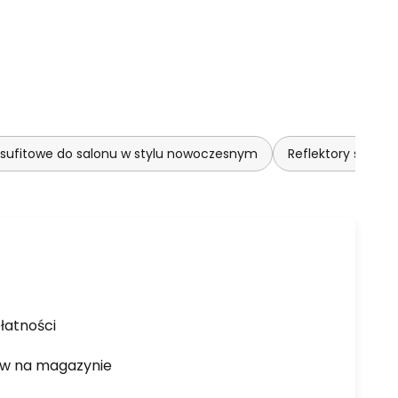
sufitowe do salonu w stylu nowoczesnym
Reflektory sufit
łatności
ów na magazynie