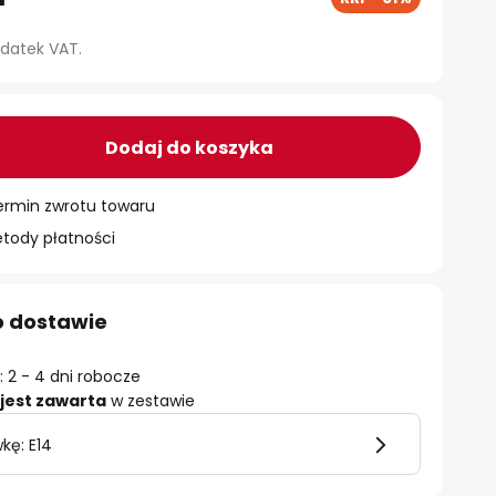
datek VAT.
Dodaj do koszyka
ermin zwrotu towaru
ody płatności
o dostawie
 2 - 4 dni robocze
jest zawarta
w zestawie
kę: E14