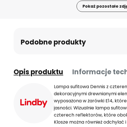
Pokaż pozostałe zdj
Przejdź
na
początek
galerii
Podobne produkty
Opis produktu
Informacje tec
Lampa sufitowa Dennis z cztere
dekoracyjnymi drewnianymi elem
wyposażona w żarówki E14, któr
jasności. Wizualnie lampa sufitow
czterech reflektorów, które obo
Klosze można również odchylać i