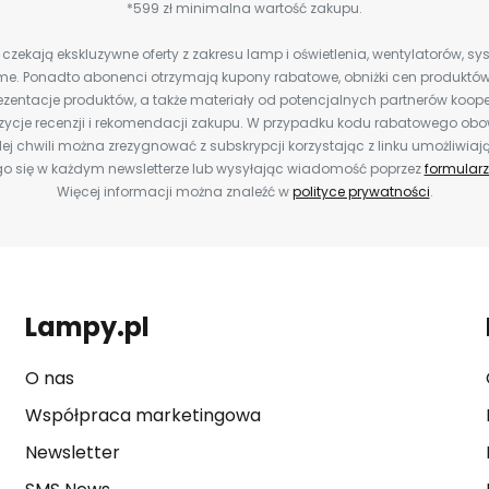
*599 zł minimalna wartość zakupu.
zekają ekskluzywne oferty z zakresu lamp i oświetlenia, wentylatorów, s
e. Ponadto abonenci otrzymają kupony rabatowe, obniżki cen produktów,
zentacje produktów, a także materiały od potencjalnych partnerów koope
ozycje recenzji i rekomendacji zakupu. W przypadku kodu rabatowego o
ej chwili można zrezygnować z subskrypcji korzystając z linku umożliwiaj
o się w każdym newsletterze lub wysyłając wiadomość poprzez
formularz
Więcej informacji można znaleźć w
polityce prywatności
.
Lampy.pl
O nas
Współpraca marketingowa
Newsletter