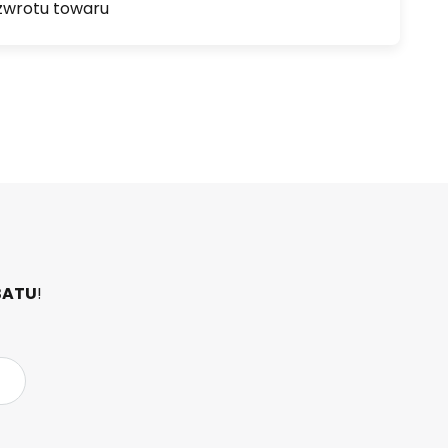
zwrotu towaru
BATU
!