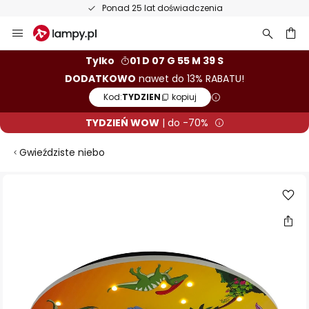
Ponad 25 lat doświadczenia
Przejdź
do
treści
aj
Tylko
01 D 07 G 55 M 39 S
DODATKOWO
nawet do 13% RABATU!
Kod:
TYDZIEN
kopiuj
TYDZIEŃ WOW
| do -70%
Gwieździste niebo
Przejdź
na
koniec
galerii