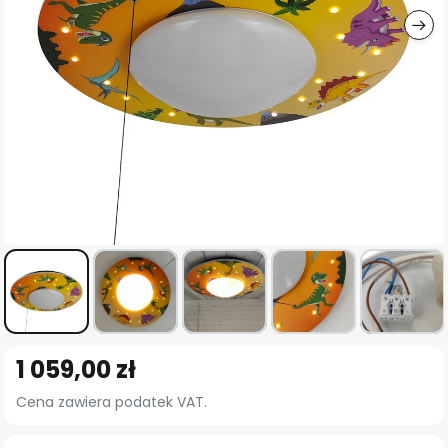
Przejdź
1 059,00 zł
na
początek
Cena zawiera podatek VAT.
galerii