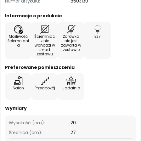
Numer artykułu:
8603130
Informacje o produkcie
Możliwość
Ściemniac
Żarówka
E27
ściemniani
z nie
nie jest
a
wchodzi w
zawarta w
skład
zestawie
zestawu
Preferowane pomieszczenia
Salon
Przedpokój
Jadalnia
Wymiary
Wysokość (cm):
20
Średnica (cm):
27