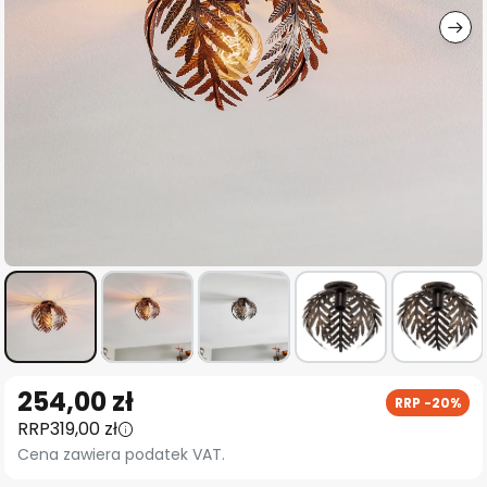
Przejdź
254,00 zł
RRP -20%
na
RRP
319,00 zł
początek
Cena zawiera podatek VAT.
galerii