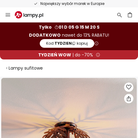
Największy wybór marek w Europie
Przejdź
do
treści
aj
Tylko
01 D 05 G 15 M 19 S
DODATKOWO
nawet do 13% RABATU!
Kod:
TYDZIEN
kopiuj
TYDZIEŃ WOW
| do -70%
Lampy sufitowe
Przejdź
na
koniec
galerii