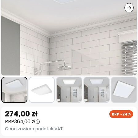
Przejdź
274,00 zł
RRP -24%
na
RRP
364,00 zł
początek
Cena zawiera podatek VAT.
galerii