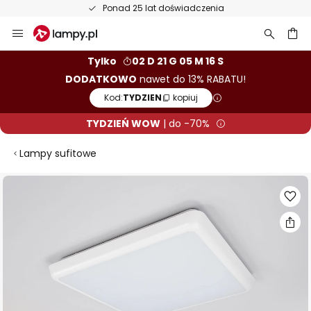
Ponad 25 lat doświadczenia
Przejdź
do
treści
aj
Tylko
02 D 21 G 05 M 15 S
DODATKOWO
nawet do 13% RABATU!
Kod:
TYDZIEN
kopiuj
TYDZIEŃ WOW
| do -70%
Lampy sufitowe
Przejdź
na
koniec
galerii