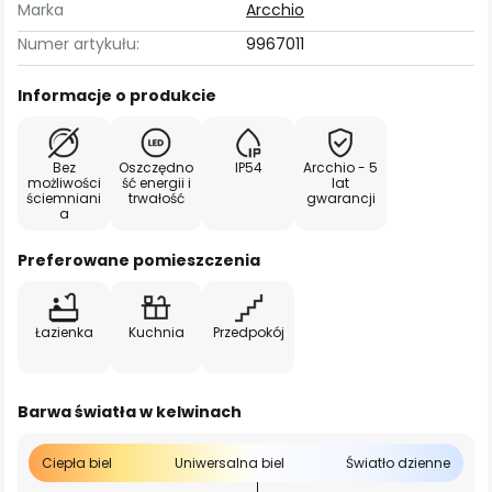
Marka
Arcchio
Numer artykułu:
9967011
Informacje o produkcie
Bez
Oszczędno
IP54
Arcchio - 5
możliwości
ść energii i
lat
ściemniani
trwałość
gwarancji
a
Preferowane pomieszczenia
Łazienka
Kuchnia
Przedpokój
Barwa światła w kelwinach
Ciepła biel
Uniwersalna biel
Światło dzienne