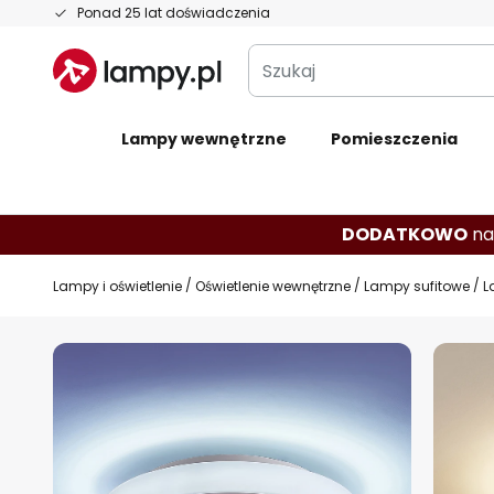
Przejdź
Ponad 25 lat doświadczenia
do
Szukaj
treści
Lampy wewnętrzne
Pomieszczenia
DODATKOWO
na
Lampy i oświetlenie
Oświetlenie wewnętrzne
Lampy sufitowe
L
Przejdź
na
koniec
galerii