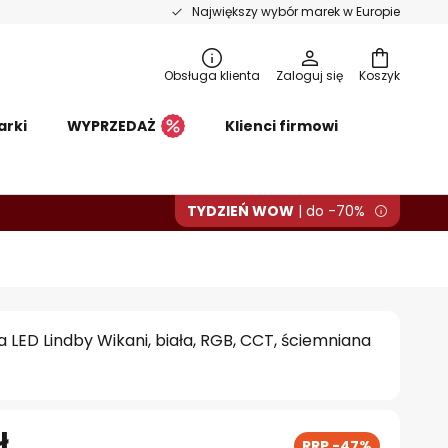
Największy wybór marek w Europie
Obsługa klienta
Zaloguj się
Koszyk
arki
WYPRZEDAŻ
Klienci firmowi
TYDZIEŃ WOW
| do -70%
 LED Lindby Wikani, biała, RGB, CCT, ściemniana
ł
RRP -47%