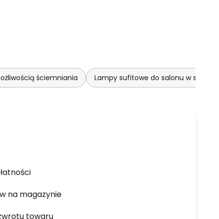
ożliwością ściemniania
Lampy sufitowe do salonu w stylu
łatności
ów na magazynie
zwrotu towaru