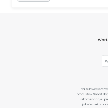
Warto
Na subskrybentów c
produktów Smart Hom
rekomendacje i pre
jak również prop