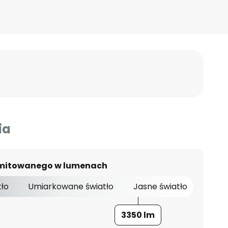
ia
 emitowanego w lumenach
tło
Umiarkowane światło
Jasne światło
3350 lm