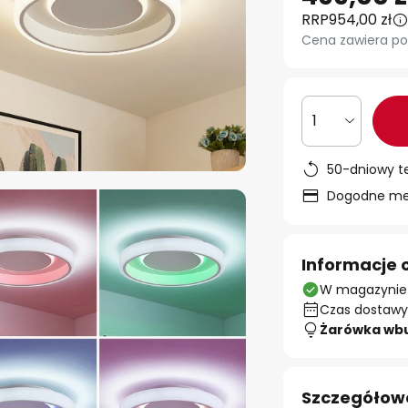
RRP
954,00 zł
Cena zawiera po
1
50-dniowy t
Dogodne met
Informacje 
W magazynie
Czas dostawy:
Żarówka wb
Szczegółow