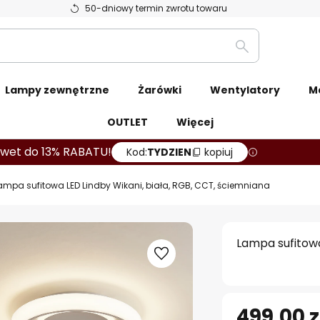
50-dniowy termin zwrotu towaru
Szukaj
Lampy zewnętrzne
Żarówki
Wentylatory
M
OUTLET
Więcej
wet do 13% RABATU!
Kod:
TYDZIEN
kopiuj
ampa sufitowa LED Lindby Wikani, biała, RGB, CCT, ściemniana
Lampa sufitowa
499,00 z