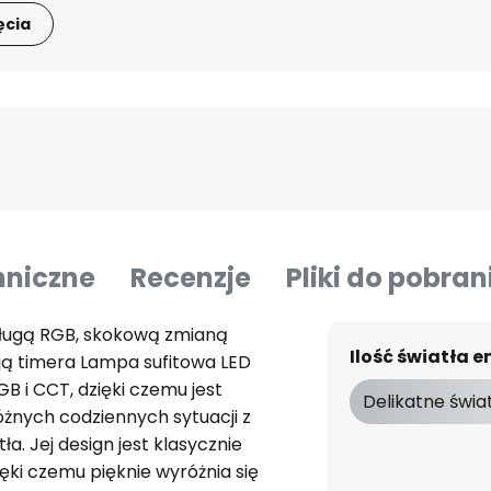
ęcia
hniczne
Recenzje
Pliki do pobran
sługą RGB, skokową zmianą
Ilość światła
ją timera Lampa sufitowa LED
B i CCT, dzięki czemu jest
Delikatne świa
żnych codziennych sytuacji z
ła. Jej design jest klasycznie
ęki czemu pięknie wyróżnia się