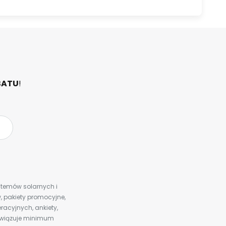
BATU
!
ystemów solarnych i
 pakiety promocyjne,
racyjnych, ankiety,
bowiązuje minimum