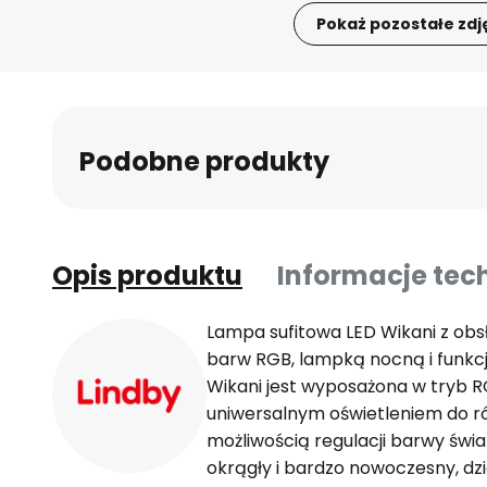
Pokaż pozostałe zdj
Przejdź
na
początek
galerii
Podobne produkty
Opis produktu
Informacje tec
Lampa sufitowa LED Wikani z ob
barw RGB, lampką nocną i funkc
Wikani jest wyposażona w tryb RG
uniwersalnym oświetleniem do ró
możliwością regulacji barwy świat
okrągły i bardzo nowoczesny, dzi