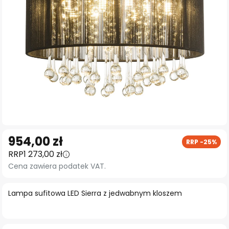
Przejdź
954,00 zł
RRP -25%
na
RRP
1 273,00 zł
początek
Cena zawiera podatek VAT.
galerii
Lampa sufitowa LED Sierra z jedwabnym kloszem