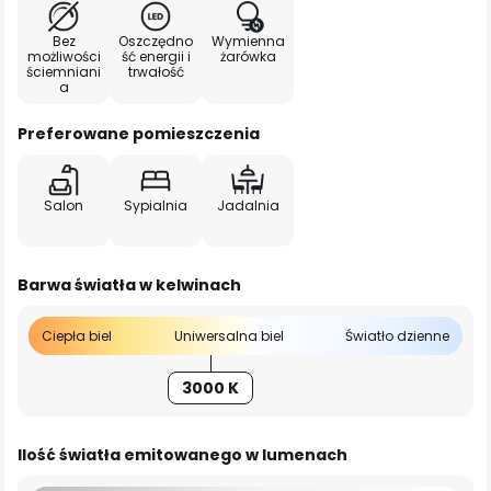
Bez
Oszczędno
Wymienna
możliwości
ść energii i
żarówka
ściemniani
trwałość
a
Preferowane pomieszczenia
Salon
Sypialnia
Jadalnia
Barwa światła w kelwinach
Ciepła biel
Uniwersalna biel
Światło dzienne
3000 K
Ilość światła emitowanego w lumenach