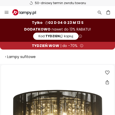
50-dniowy termin zwrotu towaru
Przejdź
do
treści
aj
Tylko
02 D 04 G 23 M 12 S
DODATKOWO
nawet do 13% RABATU!
Kod:
TYDZIEN
kopiuj
TYDZIEŃ WOW
| do -70%
Lampy sufitowe
Przejdź
na
koniec
galerii