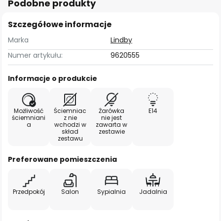
Podobne produkty
Szczegółowe informacje
Marka
Lindby
Numer artykułu:
9620555
Informacje o produkcie
Możliwość
Ściemniac
Żarówka
E14
ściemniani
z nie
nie jest
a
wchodzi w
zawarta w
skład
zestawie
zestawu
Preferowane pomieszczenia
Przedpokój
Salon
Sypialnia
Jadalnia