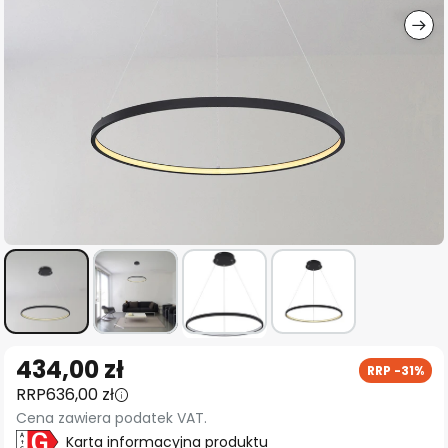
Przejdź
434,00 zł
RRP -31%
na
RRP
636,00 zł
początek
Cena zawiera podatek VAT.
galerii
Karta informacyjna produktu