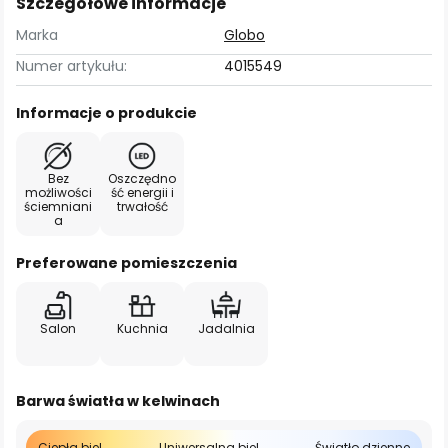
Szczegółowe informacje
Marka
Globo
Numer artykułu:
4015549
Informacje o produkcie
Bez
Oszczędno
możliwości
ść energii i
ściemniani
trwałość
a
Preferowane pomieszczenia
Salon
Kuchnia
Jadalnia
Barwa światła w kelwinach
Ciepła biel
Uniwersalna biel
Światło dzienne