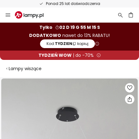
Ponad 25 lat doświadczenia
Przejdź
do
treści
aj
Tylko
02 D 19 G 55 M 14 S
DODATKOWO
nawet do 13% RABATU!
Kod:
TYDZIEN
kopiuj
TYDZIEŃ WOW
| do -70%
Lampy wiszące
Przejdź
na
koniec
galerii