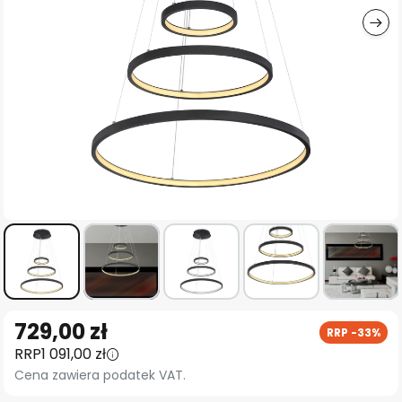
Przejdź
729,00 zł
RRP -33%
na
RRP
1 091,00 zł
początek
Cena zawiera podatek VAT.
galerii