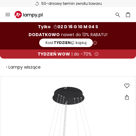
50-dniowy termin zwrotu towaru
Przejdź
do
treści
aj
Tylko
02 D 16 G 10 M 03 S
DODATKOWO
nawet do 13% RABATU!
Kod:
TYDZIEN
kopiuj
TYDZIEŃ WOW
| do -70%
Lampy wiszące
Przejdź
na
koniec
galerii