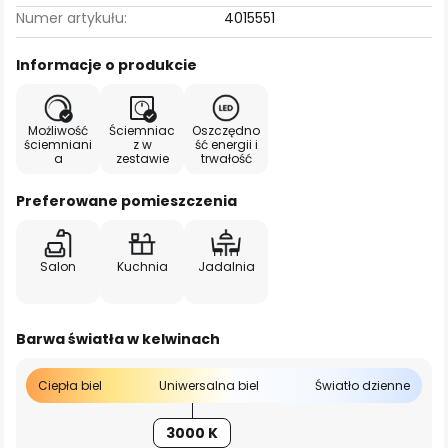
Numer artykułu:
4015551
Informacje o produkcie
Możliwość
Ściemniac
Oszczędno
ściemniani
z w
ść energii i
a
zestawie
trwałość
Preferowane pomieszczenia
Salon
Kuchnia
Jadalnia
Barwa światła w kelwinach
Ciepła biel
Uniwersalna biel
Światło dzienne
3000 K