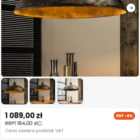
Przejdź
1 089,00 zł
RRP -8%
na
RRP
1 184,00 zł
początek
Cena zawiera podatek VAT.
galerii