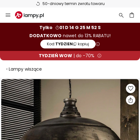
50-dniowy termin zwrotu towaru
Przejdź
do
treści
aj
Tylko
01 D 14 G 25 M 51 S
DODATKOWO
nawet do 13% RABATU!
Kod:
TYDZIEN
kopiuj
TYDZIEŃ WOW
| do -70%
Lampy wiszące
Przejdź
na
koniec
galerii