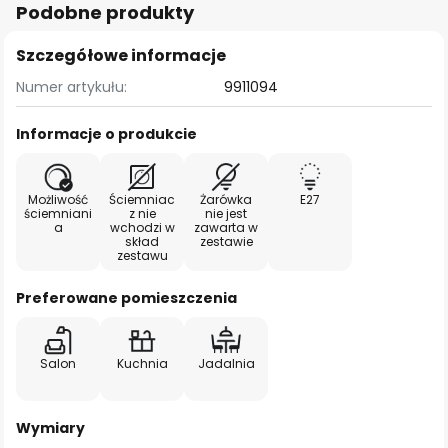
Podobne produkty
Szczegółowe informacje
Numer artykułu:
9911094
Informacje o produkcie
Możliwość
Ściemniac
Żarówka
E27
ściemniani
z nie
nie jest
a
wchodzi w
zawarta w
skład
zestawie
zestawu
Preferowane pomieszczenia
Salon
Kuchnia
Jadalnia
Wymiary