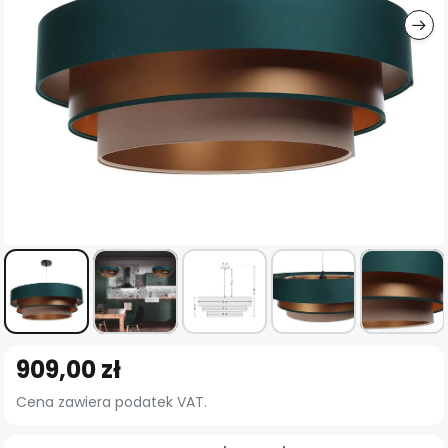
Przejdź
909,00 zł
na
początek
Cena zawiera podatek VAT.
galerii