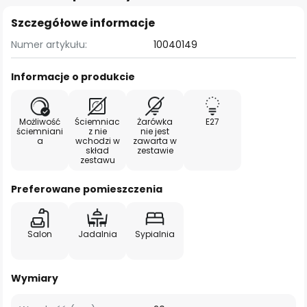
Szczegółowe informacje
Numer artykułu:
10040149
Informacje o produkcie
Możliwość
Ściemniac
Żarówka
E27
ściemniani
z nie
nie jest
a
wchodzi w
zawarta w
skład
zestawie
zestawu
Preferowane pomieszczenia
Salon
Jadalnia
Sypialnia
Wymiary