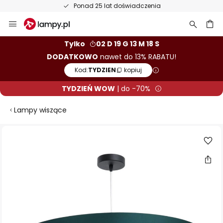
Ponad 25 lat doświadczenia
Przejdź
do
treści
aj
Tylko
02 D 19 G 13 M 18 S
DODATKOWO
nawet do 13% RABATU!
Kod:
TYDZIEN
kopiuj
TYDZIEŃ WOW
| do -70%
Lampy wiszące
Przejdź
na
koniec
galerii