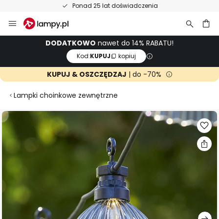
Ponad 25 lat doświadczenia
Przejdź
do
treści
aj
DODATKOWO
nawet do 14% RABATU!
Kod:
KUPUJ
kopiuj
KUPUJ & OSZCZĘDZAJ
| do -70%
Lampki choinkowe zewnętrzne
Przejdź
na
koniec
galerii