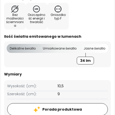
Bez
Oszczędno
Gniazdko
możliwości
ść energii i
typ F
ściemniani
trwałość
a
Ilość światła emitowanego w lumenach
Delikatne światło
Umiarkowane światło
Jasne światło
34 lm
Wymiary
Wysokość (cm):
10,5
Szerokość (cm):
9
Porada produktowa