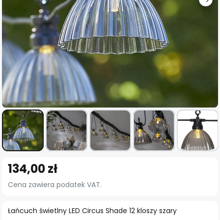
Przejdź
134,00 zł
na
początek
Cena zawiera podatek VAT.
galerii
Łańcuch świetlny LED Circus Shade 12 kloszy szary