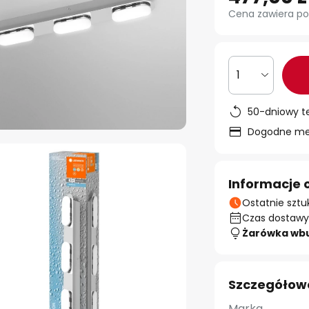
Cena zawiera po
1
50-dniowy t
Dogodne met
Informacje 
Ostatnie sztu
Czas dostawy:
Żarówka wb
Szczegółow
Marka