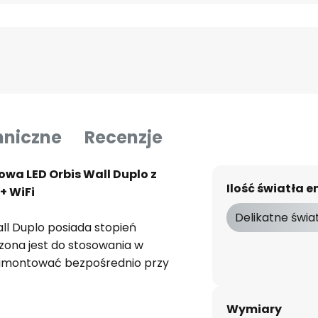
hniczne
Recenzje
a LED Orbis Wall Duplo z
Ilość światła
+ WiFi
Delikatne świa
ll Duplo posiada stopień
zona jest do stosowania w
 zamontować bezpośrednio przy
tać jako źródło światła na
tyce w odcieniach srebra i bieli
Wymiary
azienkowych wnętrz. Orbis Wall