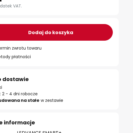
datek VAT.
Dodaj do koszyka
ermin zwrotu towaru
ody płatności
o dostawie
ki
 2 - 4 dni robocze
udowana na stałe
w zestawie
e informacje
LEDVANCE SMART+