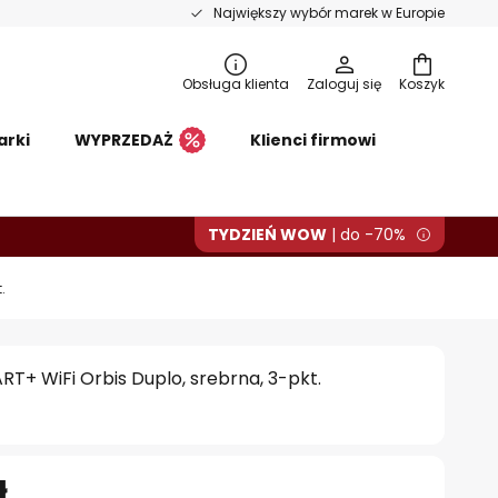
Największy wybór marek w Europie
Obsługa klienta
Zaloguj się
Koszyk
arki
WYPRZEDAŻ
Klienci firmowi
TYDZIEŃ WOW
| do -70%
.
+ WiFi Orbis Duplo, srebrna, 3-pkt.
ł