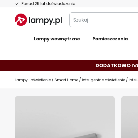
Przejdź
Ponad 25 lat doświadczenia
do
Szukaj
treści
Lampy wewnętrzne
Pomieszczenia
DODATKOWO
na
Lampy i oświetlenie
Smart Home
Inteligentne oświetlenie
Inte
Przejdź
na
koniec
galerii