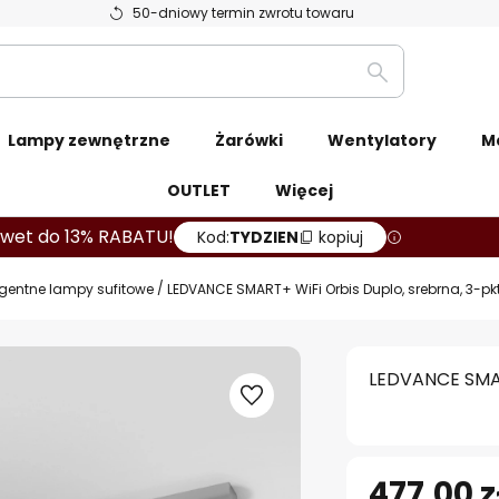
50-dniowy termin zwrotu towaru
Szukaj
Lampy zewnętrzne
Żarówki
Wentylatory
M
OUTLET
Więcej
wet do 13% RABATU!
Kod:
TYDZIEN
kopiuj
ligentne lampy sufitowe
LEDVANCE SMART+ WiFi Orbis Duplo, srebrna, 3-pkt
LEDVANCE SMART
477,00 z