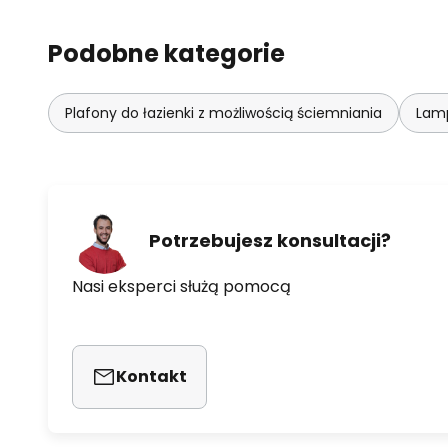
- Stopień ochrony IP44
Podobne kategorie
- Protokół sieciowy: WiFi 2,4 GHz
Plafony do łazienki z możliwością ściemniania
Lamp
Potrzebujesz konsultacji?
Nasi eksperci służą pomocą
Kontakt