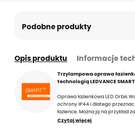
na
początek
galerii
Podobne produkty
Opis produktu
Informacje tec
Trzylampowa oprawa łazienkow
technologią LEDVANCE SMART
Oprawa łazienkowa LED Orbis Wa
ochrony IP44 i dlatego przeznac
łazience. Można ją na przykład
lustrze łazienkowym lub wykorzys
Czytaj więcej
suficie. Dzięki dyskretnej kolorys
łatwo wkomponować ją w wiele ł