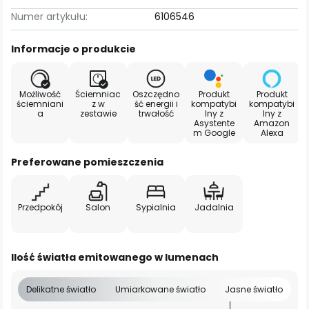
Numer artykułu:
6106546
Informacje o produkcie
Możliwość
Ściemniac
Oszczędno
Produkt
Produkt
ściemniani
z w
ść energii i
kompatybi
kompatybi
a
zestawie
trwałość
lny z
lny z
Asystente
Amazon
m Google
Alexa
Preferowane pomieszczenia
Przedpokój
Salon
Sypialnia
Jadalnia
Ilość światła emitowanego w lumenach
Delikatne światło
Umiarkowane światło
Jasne światło