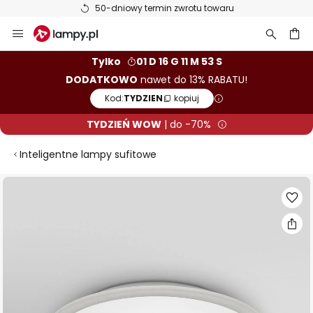
50-dniowy termin zwrotu towaru
Przejdź
do
treści
aj
Tylko
01 D 16 G 11 M 53 S
DODATKOWO
nawet do 13% RABATU!
Kod:
TYDZIEN
kopiuj
TYDZIEŃ WOW
| do -70%
Inteligentne lampy sufitowe
Przejdź
na
koniec
galerii