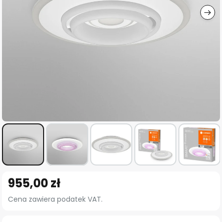
Przejdź
955,00 zł
na
początek
Cena zawiera podatek VAT.
galerii