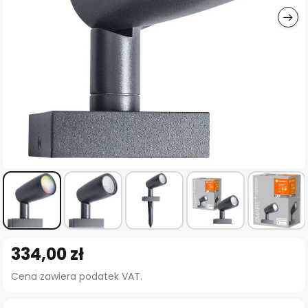
Przejdź
334,00 zł
na
początek
Cena zawiera podatek VAT.
galerii