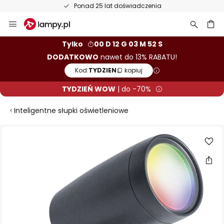
Ponad 25 lat doświadczenia
Przejdź
do
treści
aj
Tylko
00 D 12 G 03 M 52 S
DODATKOWO
nawet do 13% RABATU!
Kod:
TYDZIEN
kopiuj
TYDZIEŃ WOW
| do -70%
Inteligentne słupki oświetleniowe
Przejdź
na
koniec
galerii