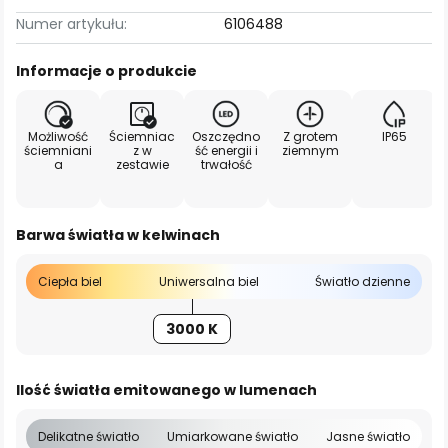
Numer artykułu:
6106488
Informacje o produkcie
Możliwość
Ściemniac
Oszczędno
Z grotem
IP65
ściemniani
z w
ść energii i
ziemnym
a
zestawie
trwałość
Barwa światła w kelwinach
Ciepła biel
Uniwersalna biel
Światło dzienne
3000 K
Ilość światła emitowanego w lumenach
Delikatne światło
Umiarkowane światło
Jasne światło