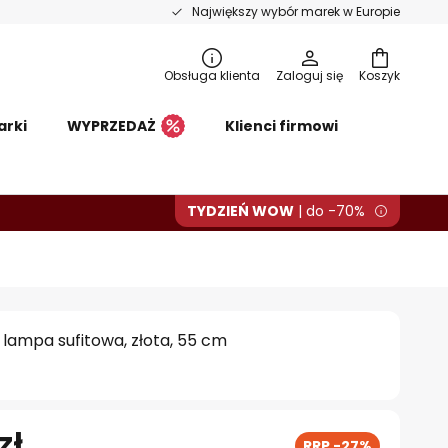
Największy wybór marek w Europie
Obsługa klienta
Zaloguj się
Koszyk
arki
WYPRZEDAŻ
Klienci firmowi
TYDZIEŃ WOW
| do -70%
 lampa sufitowa, złota, 55 cm
zł
RRP -27%