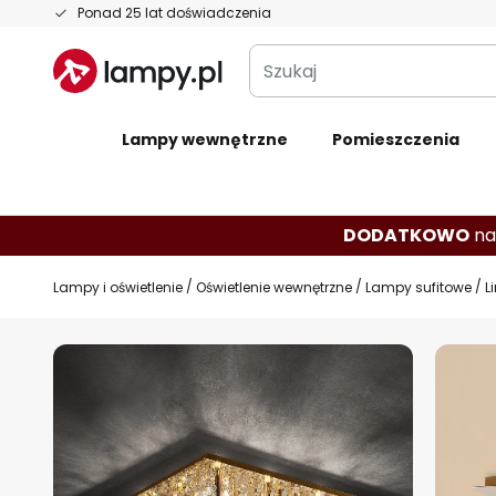
Przejdź
Ponad 25 lat doświadczenia
do
Szukaj
treści
Lampy wewnętrzne
Pomieszczenia
DODATKOWO
na
Lampy i oświetlenie
Oświetlenie wewnętrzne
Lampy sufitowe
L
Przejdź
na
koniec
galerii