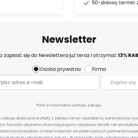
50-dniowy termin 
Newsletter
 zapisać się do Newslettera już teraz i otrzymać
13% RA
Osoba prywatna
Firma
Zapisz się
*599 zł minimalna wartość zakupu.
zekają ekskluzywne oferty z zakresu lamp i oświetlenia, wentylatorów, s
e. Ponadto abonenci otrzymają kupony rabatowe, obniżki cen produktów,
zentacje produktów, a także materiały od potencjalnych partnerów koope
ozycje recenzji i rekomendacji zakupu. W przypadku kodu rabatowego o