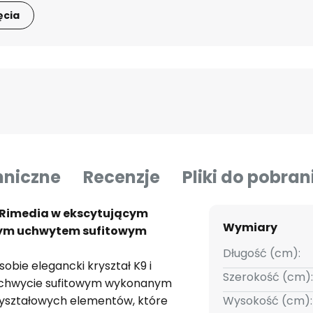
ęcia
hniczne
Recenzje
Pliki do pobran
e Rimedia w ekscytującym
Wymiary
wym uchwytem sufitowym
Długość (cm):
obie elegancki kryształ K9 i
Szerokość (cm):
uchwycie sufitowym wykonanym
e kryształowych elementów, które
Wysokość (cm):