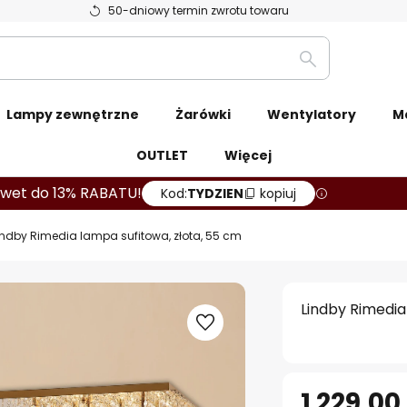
50-dniowy termin zwrotu towaru
Szukaj
Lampy zewnętrzne
Żarówki
Wentylatory
M
OUTLET
Więcej
wet do 13% RABATU!
Kod:
TYDZIEN
kopiuj
indby Rimedia lampa sufitowa, złota, 55 cm
Lindby Rimedia
1 229,00 