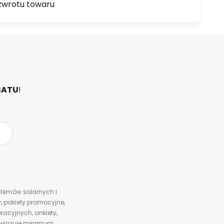
zwrotu towaru
BATU
!
ystemów solarnych i
 pakiety promocyjne,
racyjnych, ankiety,
bowiązuje minimum