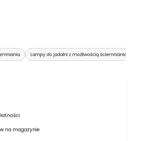
iemniania
Lampy do jadalni z możliwością ściemniania
łatności
ów na magazynie