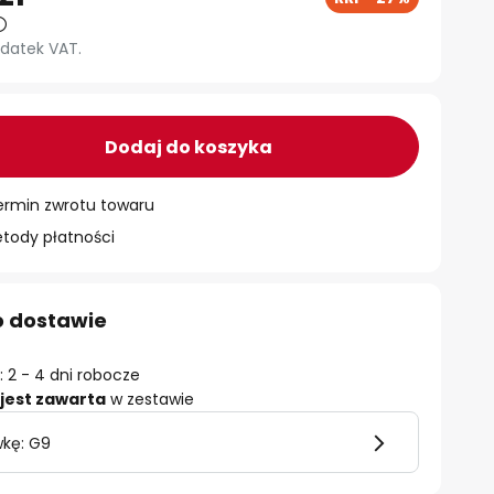
datek VAT.
Dodaj do koszyka
ermin zwrotu towaru
ody płatności
o dostawie
 2 - 4 dni robocze
jest zawarta
w zestawie
wkę: G9