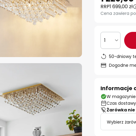
RRP
1 699,00 zł
Cena zawiera po
1
50-dniowy t
Dogodne met
Informacje 
W magazynie
Czas dostawy:
Żarówka nie 
Wybierz żaró