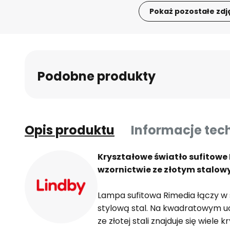
Pokaż pozostałe zdj
Przejdź
na
początek
galerii
Podobne produkty
Opis produktu
Informacje tec
Kryształowe światło sufitow
wzornictwie ze złotym stalo
Lampa sufitowa Rimedia łączy w s
stylową stal. Na kwadratowym 
ze złotej stali znajduje się wiel