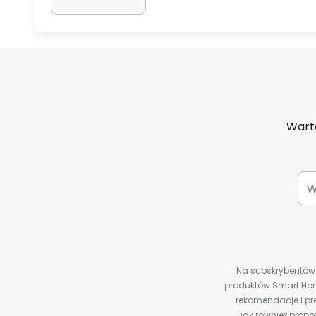
Warto
Na subskrybentów c
produktów Smart Hom
rekomendacje i pre
jak również prop