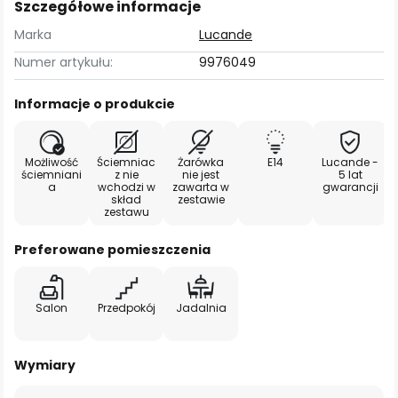
Szczegółowe informacje
Marka
Lucande
Numer artykułu:
9976049
Informacje o produkcie
Możliwość
Ściemniac
Żarówka
E14
Lucande -
ściemniani
z nie
nie jest
5 lat
a
wchodzi w
zawarta w
gwarancji
skład
zestawie
zestawu
Preferowane pomieszczenia
Salon
Przedpokój
Jadalnia
Wymiary