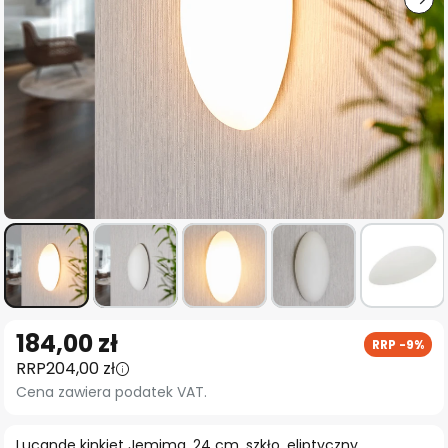
Przejdź
184,00 zł
RRP -9%
na
RRP
204,00 zł
początek
Cena zawiera podatek VAT.
galerii
Lucande kinkiet Jemima, 24 cm, szkło, eliptyczny