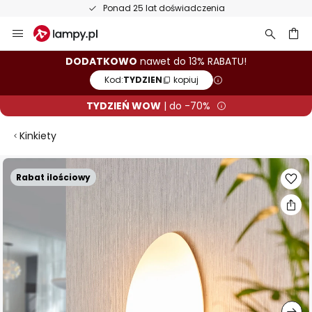
Ponad 25 lat doświadczenia
Przejdź
do
treści
aj
DODATKOWO
nawet do 13% RABATU!
Kod:
TYDZIEN
kopiuj
TYDZIEŃ WOW
| do -70%
Kinkiety
Przejdź
Rabat ilościowy
na
koniec
galerii