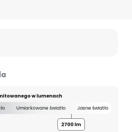
ia
 emitowanego w lumenach
tło
Umiarkowane światło
Jasne światło
2700 lm