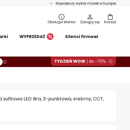
Największy wybór marek w Europie
Obsługa klienta
Zaloguj się
Koszyk
arki
WYPRZEDAŻ
Klienci firmowi
TYDZIEŃ WOW
| do -70%
sufitowa LED Ilira, 3-punktowa, srebrny, CCT,