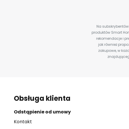
Na subskrybentów c
produktów Smart Hom
rekomendacje i pre
jak również prop
zakupowe, w każd
znajdująceg
Obsługa klienta
Odstąpienie od umowy
Kontakt