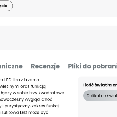
ęcia
hniczne
Recenzje
Pliki do pobran
 LED Ilira z trzema
Ilość światła
ietlnymi oraz funkcją
a łączy w sobie trzy kwadratowe
Delikatne świa
 nowoczesny wygląd. Choć
i purystyczny, zakres funkcji
a sufitowa LED może być