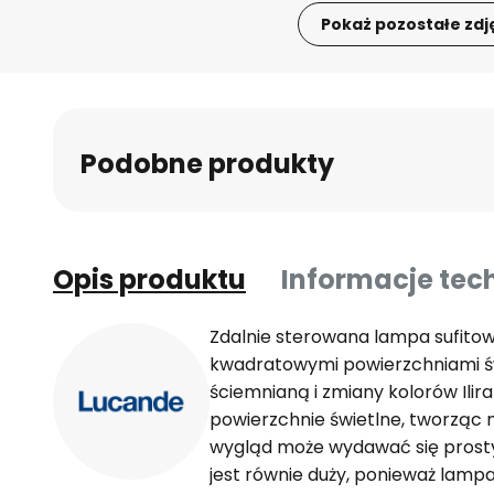
Pokaż pozostałe zdj
Przejdź
na
początek
galerii
Podobne produkty
Opis produktu
Informacje tec
Zdalnie sterowana lampa sufitowa
kwadratowymi powierzchniami św
ściemnianą i zmiany kolorów Ilir
powierzchnie świetlne, tworząc
wygląd może wydawać się prosty 
jest równie duży, ponieważ lamp