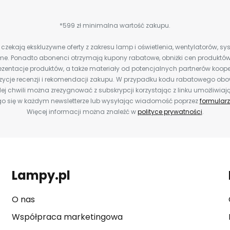
*599 zł minimalna wartość zakupu.
zekają ekskluzywne oferty z zakresu lamp i oświetlenia, wentylatorów, s
e. Ponadto abonenci otrzymają kupony rabatowe, obniżki cen produktów,
zentacje produktów, a także materiały od potencjalnych partnerów koope
ozycje recenzji i rekomendacji zakupu. W przypadku kodu rabatowego o
ej chwili można zrezygnować z subskrypcji korzystając z linku umożliwiaj
o się w każdym newsletterze lub wysyłając wiadomość poprzez
formularz
Więcej informacji można znaleźć w
polityce prywatności
.
Lampy.pl
O nas
Współpraca marketingowa