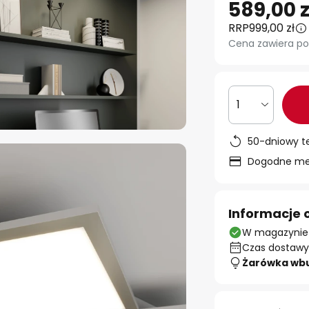
589,00 z
RRP
999,00 zł
Cena zawiera po
1
50-dniowy t
Dogodne met
Informacje 
W magazynie
Czas dostawy:
Żarówka wb