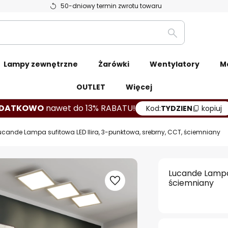
50-dniowy termin zwrotu towaru
Szukaj
Lampy zewnętrzne
Żarówki
Wentylatory
M
OUTLET
Więcej
DATKOWO
nawet do 13% RABATU!
Kod:
TYDZIEN
kopiuj
ucande Lampa sufitowa LED Ilira, 3-punktowa, srebrny, CCT, ściemniany
Lucande Lampa 
ściemniany