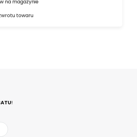
ów na magazynie
zwrotu towaru
BATU
!