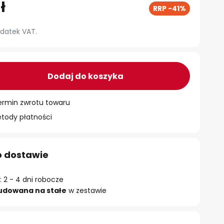
ł
RRP -41%
datek VAT.
Dodaj do koszyka
ermin zwrotu towaru
ody płatności
o dostawie
 2 - 4 dni robocze
udowana na stałe
w zestawie