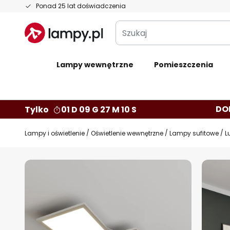
Przejdź
Ponad 25 lat doświadczenia
do
Szukaj
treści
Lampy wewnętrzne
Pomieszczenia
DO
Tylko
01 D 09 G 27 M 09 S
Lampy i oświetlenie
Oświetlenie wewnętrzne
Lampy sufitowe
L
Przejdź
na
koniec
galerii