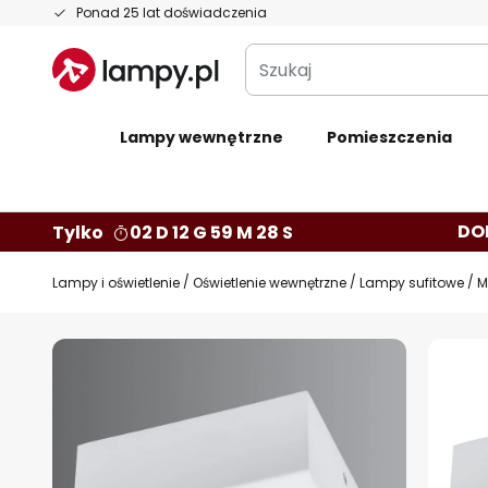
Przejdź
Ponad 25 lat doświadczenia
do
Szukaj
treści
Lampy wewnętrzne
Pomieszczenia
DO
Tylko
02 D 12 G 59 M 27 S
Lampy i oświetlenie
Oświetlenie wewnętrzne
Lampy sufitowe
M
Przejdź
na
koniec
galerii