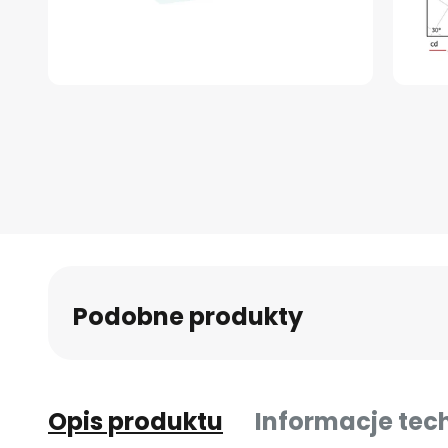
Przejdź
na
początek
galerii
Podobne produkty
Opis produktu
Informacje tec