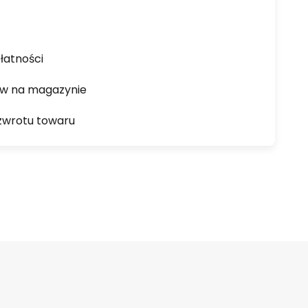
łatności
ów na magazynie
zwrotu towaru