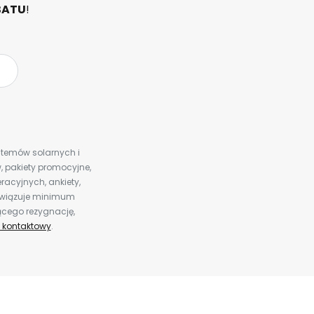
BATU
!
ystemów solarnych i
 pakiety promocyjne,
racyjnych, ankiety,
bowiązuje minimum
ącego rezygnację,
 kontaktowy
.