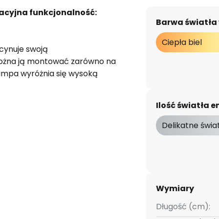
acyjna funkcjonalność:
Barwa światła
Ciepła biel
cynuje swoją
ożna ją montować zarówno na
o lampa wyróżnia się wysoką
pa sufitowa zachowuje
ewielkim rozmiarom, jednak
Ilość światła
logii LED jest w stanie
które zapewni w pomieszczeniu
Delikatne świa
odelu Ferreros zostało
, a obudowa ze stali. Oba
ze bieli. Stwarza to ogólne
óra optycznie idealnie
łych sufitów i ścian.
Wymiary
Długość (cm):