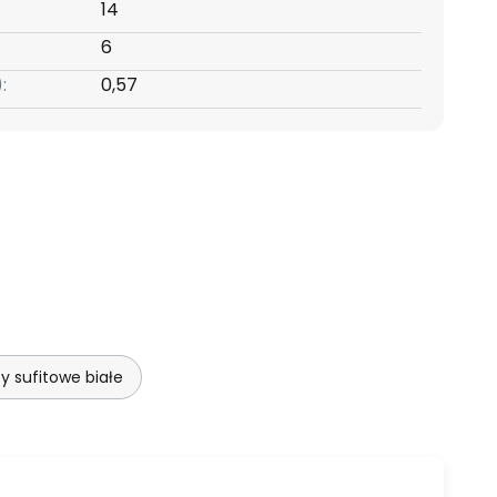
14
6
:
0,57
 sufitowe białe