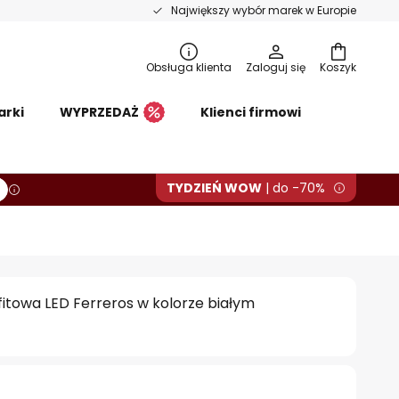
Największy wybór marek w Europie
Obsługa klienta
Zaloguj się
Koszyk
arki
WYPRZEDAŻ
Klienci firmowi
TYDZIEŃ WOW
| do -70%
itowa LED Ferreros w kolorze białym