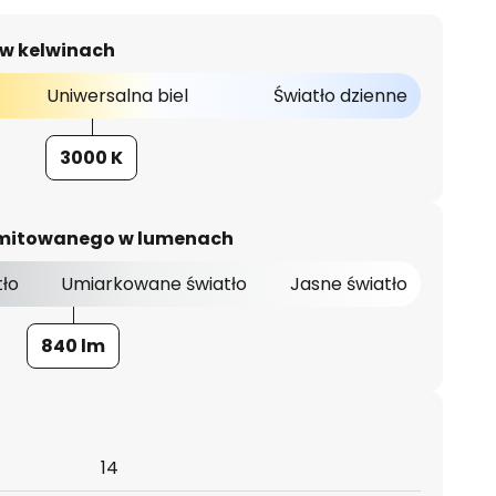
 w kelwinach
Uniwersalna biel
Światło dzienne
3000 K
 emitowanego w lumenach
tło
Umiarkowane światło
Jasne światło
840 lm
14