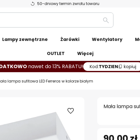
50-dniowy termin zwrotu towaru
Szukaj
Lampy zewnętrzne
Żarówki
Wentylatory
M
OUTLET
Więcej
DATKOWO
nawet do 13% RABATU!
Kod:
TYDZIEN
kopiuj
ała lampa sufitowa LED Ferreros w kolorze białym
Mała lampa suf
90,00 zł