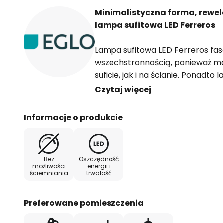
Minimalistyczna forma, rewel
lampa sufitowa LED Ferreros
Lampa sufitowa LED Ferreros fas
wszechstronnością, ponieważ m
suficie, jak i na ścianie. Ponadt
wydajnością energetyczną. Lam
Czytaj więcej
optyczną niepozorność dzięki ni
przy pomocy współczesnej techno
Informacje o produkcie
wykreować ciepłobiałe światło, 
przyjazną atmosferę. Wnętrze m
wykonane z tworzywa sztucznego
Bez
Oszczędność
komponenty utrzymane są w kolor
możliwości
energii i
ściemniania
trwałość
wrażenie niepozorności lampy, kt
wkomponowuje się w otoczenie bia
Preferowane pomieszczenia