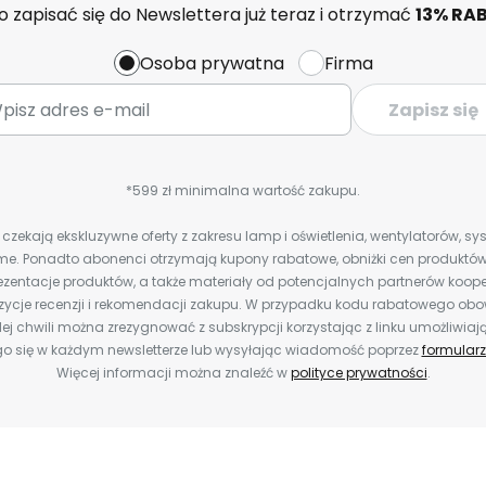
 zapisać się do Newslettera już teraz i otrzymać
13% RA
Osoba prywatna
Firma
Zapisz się
*599 zł minimalna wartość zakupu.
zekają ekskluzywne oferty z zakresu lamp i oświetlenia, wentylatorów, s
e. Ponadto abonenci otrzymają kupony rabatowe, obniżki cen produktów,
zentacje produktów, a także materiały od potencjalnych partnerów koope
ozycje recenzji i rekomendacji zakupu. W przypadku kodu rabatowego o
ej chwili można zrezygnować z subskrypcji korzystając z linku umożliwiaj
o się w każdym newsletterze lub wysyłając wiadomość poprzez
formularz
Więcej informacji można znaleźć w
polityce prywatności
.