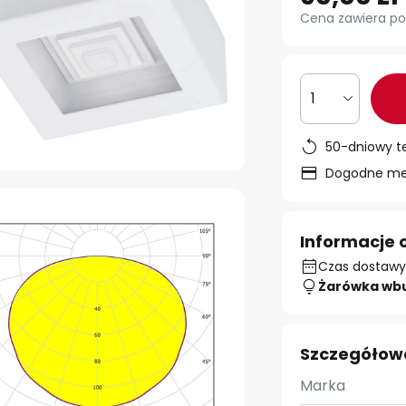
Cena zawiera po
1
50-dniowy t
Dogodne met
Informacje 
Czas dostawy:
Żarówka wb
Szczegółow
Marka