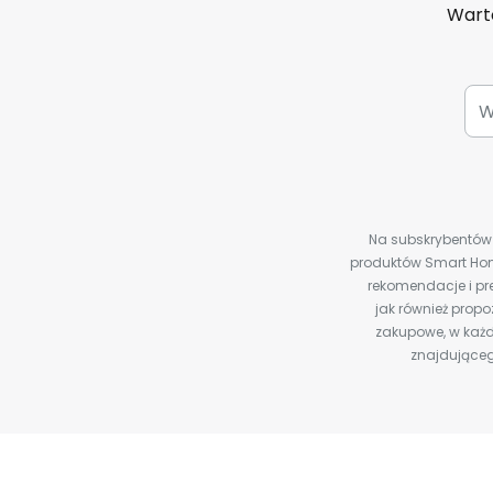
Warto
Na subskrybentów c
produktów Smart Hom
rekomendacje i pre
jak również prop
zakupowe, w każd
znajdująceg