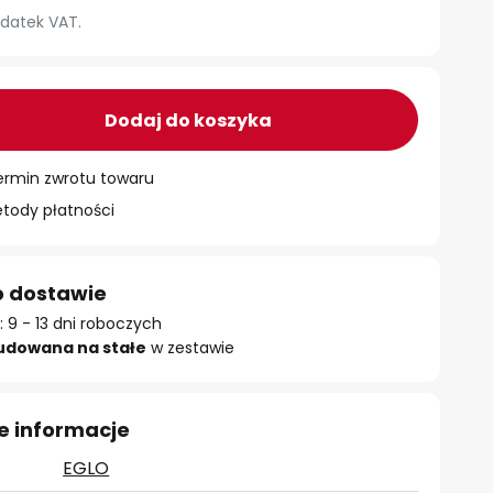
datek VAT.
Dodaj do koszyka
ermin zwrotu towaru
ody płatności
o dostawie
 9 - 13 dni roboczych
udowana na stałe
w zestawie
e informacje
EGLO