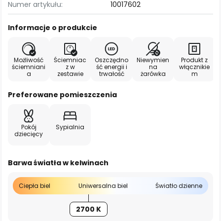
Numer artykułu:
10017602
Informacje o produkcie
Możliwość
Ściemniac
Oszczędno
Niewymien
Produkt z
ściemniani
z w
ść energii i
na
włącznikie
a
zestawie
trwałość
żarówka
m
Preferowane pomieszczenia
Pokój
Sypialnia
dziecięcy
Barwa światła w kelwinach
Ciepła biel
Uniwersalna biel
Światło dzienne
2700 K