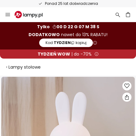
Ponad 25 lat doświadczenia
Przejdź
do
treści
aj
Tylko
00 D 22 G 07 M 37 S
DODATKOWO
nawet do 13% RABATU!
Kod:
TYDZIEN
kopiuj
TYDZIEŃ WOW
| do -70%
Lampy stołowe
Przejdź
na
koniec
galerii