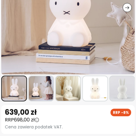
Przejdź
639,00 zł
RRP -8%
na
RRP
698,00 zł
początek
Cena zawiera podatek VAT.
galerii