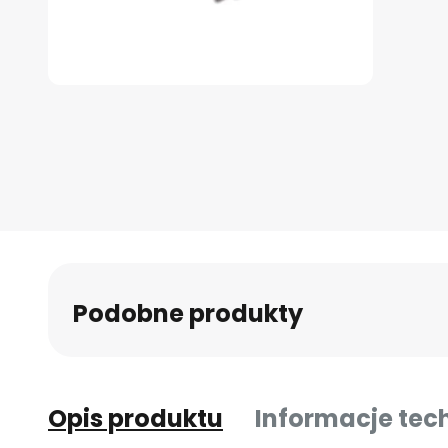
Przejdź
na
początek
galerii
Podobne produkty
Opis produktu
Informacje tec