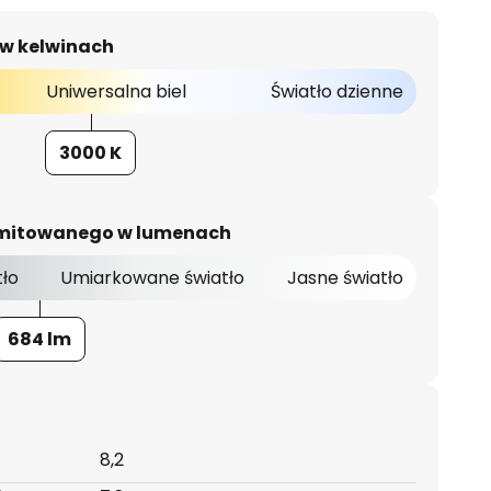
 w kelwinach
Uniwersalna biel
Światło dzienne
3000 K
 emitowanego w lumenach
tło
Umiarkowane światło
Jasne światło
684 lm
8,2