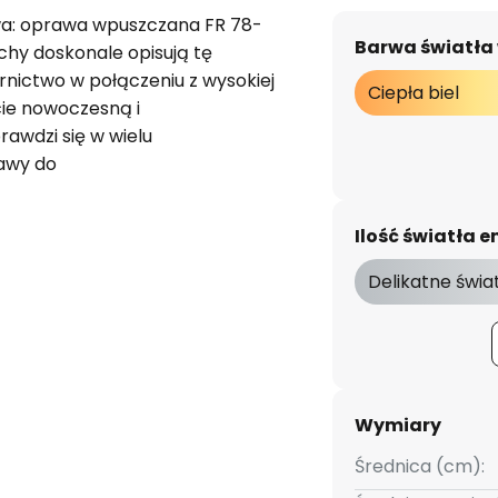
wa: oprawa wpuszczana FR 78-
Barwa światła
chy doskonale opisują tę
nictwo w połączeniu z wysokiej
Ciepła biel
cie nowoczesną i
awdzi się w wielu
rawy do
em trzech opraw jest okrąg.
 się biała osłona zamontowana
Ilość światła
ęgu pośrodku znajduje się
w kolorze stali
Delikatne świa
awyDiody LED działają bardzo
iatło. Niskie wydzielanie ciepła i
zgami wody i pyłem pozwalają
nce.
Wymiary
Średnica (cm):