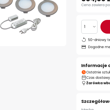
Cena zawiera po
1
50-dniowy t
Dogodne met
Informacje 
Ostatnie sztu
Czas dostawy:
Żarówka wb
Szczegółow
Marka