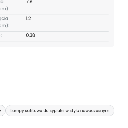
ia
7.8
cm):
ęcia
1.2
cm):
:
0,38
D
Lampy sufitowe do sypialni w stylu nowoczesnym