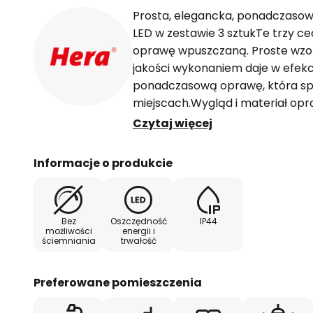
Prosta, elegancka, ponadczaso
LED w zestawie 3 sztukTe trzy ce
oprawę wpuszczaną. Proste wzor
jakości wykonaniem daje w efek
ponadczasową oprawę, która spr
miejscach.Wygląd i materiał op
wbudowaniaPodstawowym kształt
Czytaj więcej
Pośrodku każdej oprawy znajduje
przed diodą LED. Wokół tego okr
Informacje o produkcie
pierścień z tworzywa sztucznego 
nierdzewnej.Technologia LED opr
wydajnie i emitują ciepłe, białe św
Bez
Oszczędność
IP44
stopień ochrony IP44 przed bry
możliwości
energii i
ściemniania
trwałość
również na zastosowanie w łazie
Preferowane pomieszczenia