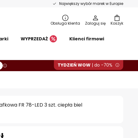
Największy wybór marek w Europie
Obsługa klienta
Zaloguj się
Koszyk
arki
WYPRZEDAŻ
Klienci firmowi
TYDZIEŃ WOW
| do -70%
kowa FR 78-LED 3 szt. ciepła biel
ł