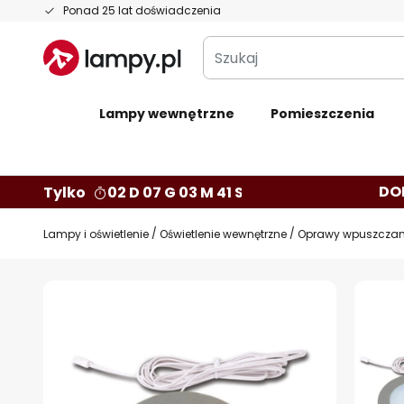
Przejdź
Ponad 25 lat doświadczenia
do
Szukaj
treści
Lampy wewnętrzne
Pomieszczenia
DO
Tylko
02 D 07 G 03 M 40 S
Lampy i oświetlenie
Oświetlenie wewnętrzne
Oprawy wpuszczane
Przejdź
na
koniec
galerii