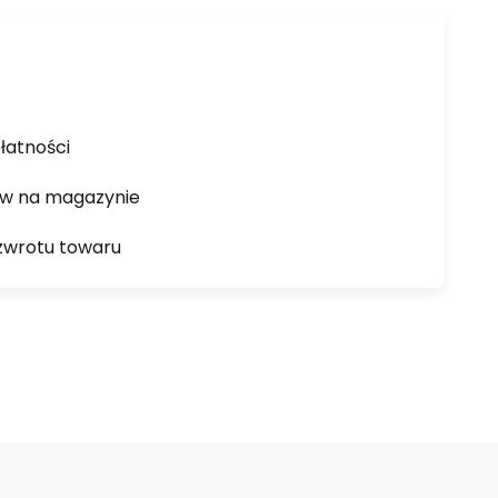
łatności
ów na magazynie
zwrotu towaru