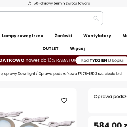
50-dniowy termin zwrotu towaru
Szukaj
Lampy zewnętrzne
Żarówki
Wentylatory
M
OUTLET
Więcej
DATKOWO
nawet do 13% RABATU!
Kod:
TYDZIEN
kopiuj
, oprawy Downlight
Oprawa podszafkowa FR 78-LED 3 szt. ciepła biel
Oprawa podszaf
584,00 z