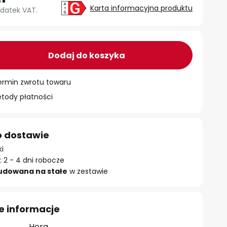
Karta informacyjna produktu
datek VAT.
Dodaj do koszyka
ermin zwrotu towaru
ody płatności
o dostawie
ki
 2 - 4 dni robocze
udowana na stałe
w zestawie
e informacje
Hera