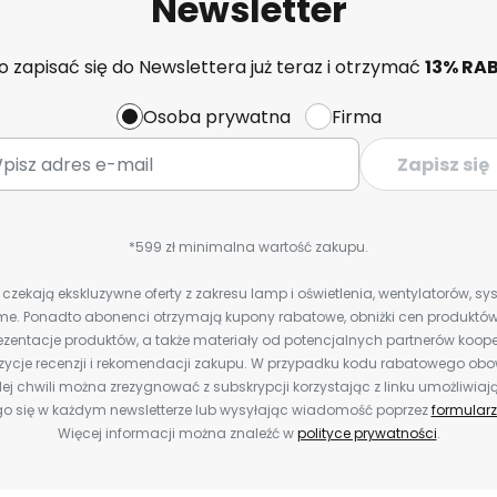
Newsletter
 zapisać się do Newslettera już teraz i otrzymać
13% RA
Osoba prywatna
Firma
Zapisz się
*599 zł minimalna wartość zakupu.
zekają ekskluzywne oferty z zakresu lamp i oświetlenia, wentylatorów, s
e. Ponadto abonenci otrzymają kupony rabatowe, obniżki cen produktów,
zentacje produktów, a także materiały od potencjalnych partnerów koope
ozycje recenzji i rekomendacji zakupu. W przypadku kodu rabatowego o
ej chwili można zrezygnować z subskrypcji korzystając z linku umożliwiaj
o się w każdym newsletterze lub wysyłając wiadomość poprzez
formularz
Więcej informacji można znaleźć w
polityce prywatności
.