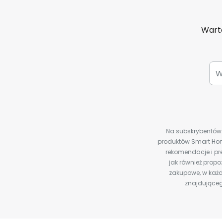
Warto
Na subskrybentów c
produktów Smart Hom
rekomendacje i pre
jak również prop
zakupowe, w każd
znajdująceg