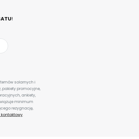
BATU
!
ystemów solarnych i
 pakiety promocyjne,
racyjnych, ankiety,
bowiązuje minimum
ącego rezygnację,
 kontaktowy
.